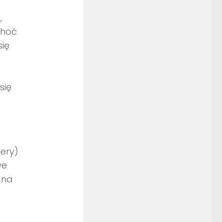
,
Choć
się
się
ery)
we
 na
b