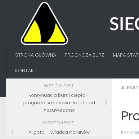
Przejdź do treści
STRONA GŁÓWNA
PROGNOZA BURZ
MAPA STA
KONTAKT
NASTĘPNY POST
ALIGA
Kontynuacja burz i ciepła –
prognoza sezonowa na lato od
AccuWeather
Pr
POPRZEDNI POST
Aligato – Władca Piorunów
PRZEZ
S