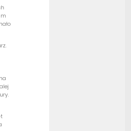
ch
nam
mało
rz.
wna
alej
ury.
t
a