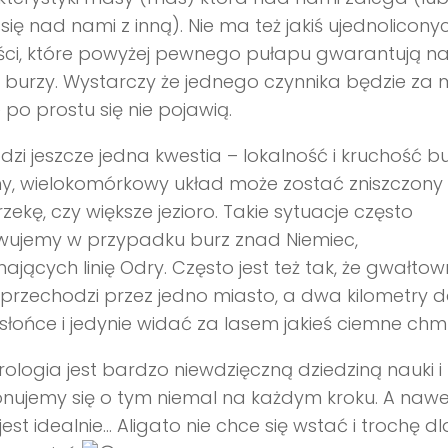
 się nad nami z inną). Nie ma też jakiś ujednolicony
ści, które powyżej pewnego pułapu gwarantują 
 burzy. Wystarczy że jednego czynnika będzie za 
e po prostu się nie pojawią.
zi jeszcze jedna kwestia – lokalność i kruchość bu
y, wielokomórkowy układ może zostać zniszczony
rzekę, czy większe jezioro. Takie sytuacje często
wujemy w przypadku burz znad Niemiec,
nających linię Odry. Często jest też tak, że gwałto
przechodzi przez jedno miasto, a dwa kilometry d
 słońce i jedynie widać za lasem jakieś ciemne chm
ologia jest bardzo niewdzięczną dziedziną nauki i
nujemy się o tym niemal na każdym kroku. A nawe
 jest idealnie… Aligato nie chce się wstać i trochę dl