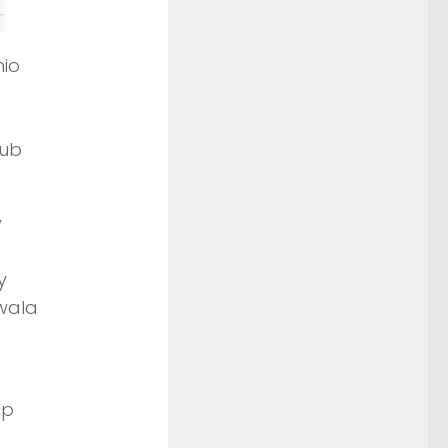
nio
lub
y
y
wala
ap