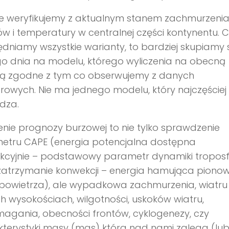
e weryfikujemy z aktualnym stanem zachmurzenia
 i temperatury w centralnej części kontynentu. 
dniamy wszystkie warianty, to bardziej skupiamy 
o dnia na modelu, którego wyliczenia na obecną
są zgodne z tym co obserwujemy z danych
owych. Nie ma jednego modelu, który najczęściej 
dza.
nie prognozy burzowej to nie tylko sprawdzenie
etru CAPE (energia potencjalna dostępna
kcyjnie – podstawowy parametr dynamiki troposf
(zatrzymanie konwekcji – energia hamująca piono
 powietrza), ale wypadkowa zachmurzenia, wiatru
h wysokościach, wilgotności, uskoków wiatru,
agania, obecności frontów, cyklogenezy, czy
terystyki masy (mas) która nad nami zalega (lu