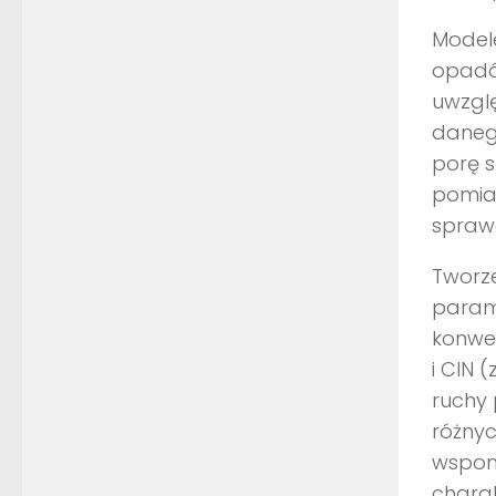
Model
opadów
uwzglę
daneg
porę 
pomiar
spraw
Tworze
param
konwe
i CIN 
ruchy
różnyc
wspom
charak