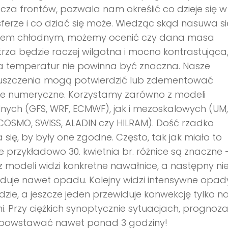
cza frontów, pozwala nam określić co dzieje się w
ferze i co dziać się może. Wiedząc skąd nasuwa się
ntem chłodnym, możemy ocenić czy dana masa
rza będzie raczej wilgotna i mocno kontrastująca,
a temperatur nie powinna być znaczna. Nasze
uszczenia mogą potwierdzić lub zdementować
e numeryczne. Korzystamy zarówno z modeli
nych (GFS, WRF, ECMWF), jak i mezoskalowych (UM,
COSMO, SWISS, ALADIN czy HILRAM). Dość rzadko
 się, by były one zgodne. Często, tak jak miało to
e przykładowo 30. kwietnia br. różnice są znaczne 
z modeli widzi konkretne nawałnice, a następny ni
duje nawet opadu. Kolejny widzi intensywne opad
zie, a jeszcze jeden przewiduje konwekcję tylko n
. Przy ciężkich synoptycznie sytuacjach, prognoz
powstawać nawet ponad 3 godziny!