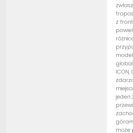
zwłasz
tropos
z fro
powiet
różnic
przyp
model
global
ICON, 
zdarza
miejsc
jeden 
przewi
zachod
górami
może 