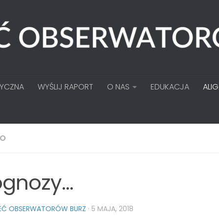
TYCZNA
WYŚLIJ RAPORT
O NAS
EDUKACJA
ALI
TO
ognozy…
IEĆ OBSERWATORÓW BURZ
·
5 MAJA, 2018