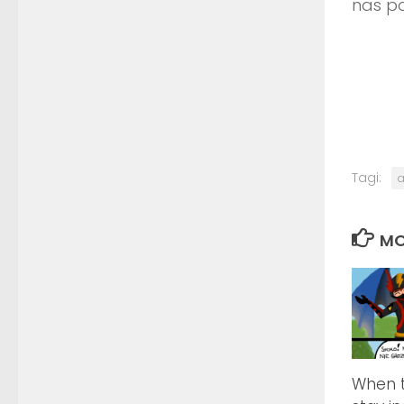
nas p
Tagi:
a
MO
When t