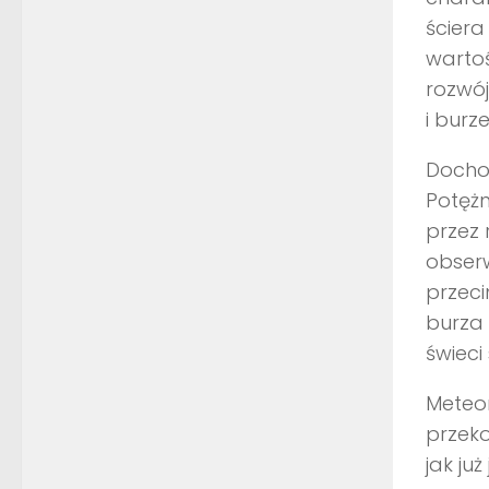
ściera
warto
rozwój
i burz
Dochod
Potężn
przez 
obser
przeci
burza 
świeci
Meteor
przeko
jak już