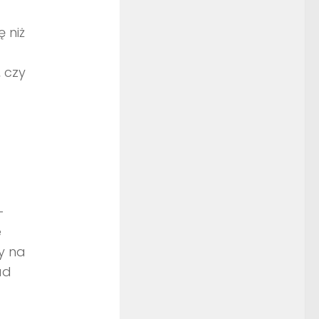
 niż
 czy
–
e
y na
ad
a