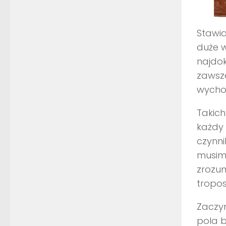
Stawia
duże w
najdok
zawsze
wycho
Takich 
każdy 
czynni
musim
zrozum
tropos
Zaczy
pola 