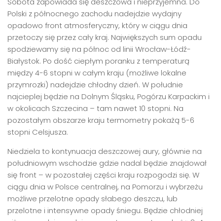
Sobota zapowiada się deszczowa i nieprzyjemna. Do
Polski z północnego zachodu nadejdzie wydajny
opadowo front atmosferyczny, który w ciągu dnia
przetoczy się przez cały kraj. Największych sum opadu
spodziewamy się na północ od linii Wrocław-Łódź-
Białystok. Po dość ciepłym poranku z temperaturą
między 4-6 stopni w całym kraju (możliwe lokalne
przymrozki) nadejdzie chłodny dzień. W południe
najcieplej będzie na Dolnym Śląsku, Pogórzu Karpackim i
w okolicach Szczecina – tam nawet 10 stopni. Na
pozostałym obszarze kraju termometry pokażą 5-6
stopni Celsjusza.
Niedziela to kontynuacja deszczowej aury, głównie na
południowym wschodzie gdzie nadal będzie znajdował
się front – w pozostałej części kraju rozpogodzi się. W
ciągu dnia w Polsce centralnej, na Pomorzu i wybrzeżu
możliwe przelotne opady słabego deszczu, lub
przelotne i intensywne opady śniegu. Będzie chłodniej