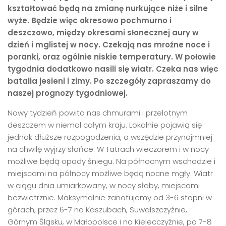
kształtować będą na zmianę nurkujące niże i silne
wyże. Będzie więc okresowo pochmurno i
deszczowo, między okresami słonecznej aury w
dzień i mglistej w nocy. Czekają nas mroźne noce i
poranki, oraz ogólnie niskie temperatury. W połowie
tygodnia dodatkowo nasili się wiatr. Czeka nas więc
batalia jesieni i zimy. Po szczegóły zapraszamy do
naszej prognozy tygodniowej.
Nowy tydzień powita nas chmurami i przelotnym
deszczem w niemal całym kraju. Lokalnie pojawią się
jednak dłuższe rozpogodzenia, a wszędzie przynajmniej
na chwilę wyjrzy słońce. W Tatrach wieczorem i w nocy
możliwe będą opady śniegu. Na północnym wschodzie i
miejscami na północy możliwe będą nocne mgły. Wiatr
w ciągu dnia umiarkowany, w nocy słaby, miejscami
bezwietrznie. Maksymalnie zanotujemy od 3-6 stopni w
górach, przez 6-7 na Kaszubach, Suwalszczyźnie,
Górnym Śląsku, w Małopolsce i na Kielecczyźnie, po 7-8