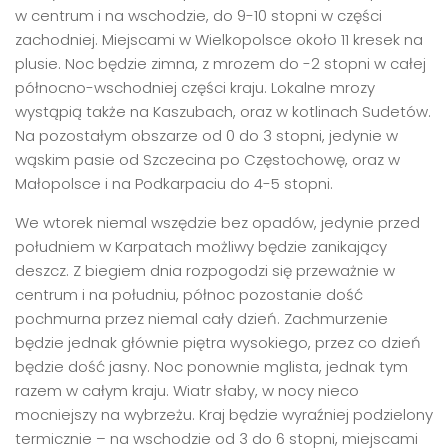
w centrum i na wschodzie, do 9-10 stopni w części
zachodniej. Miejscami w Wielkopolsce około 11 kresek na
plusie. Noc będzie zimna, z mrozem do -2 stopni w całej
północno-wschodniej części kraju. Lokalne mrozy
wystąpią także na Kaszubach, oraz w kotlinach Sudetów.
Na pozostałym obszarze od 0 do 3 stopni, jedynie w
wąskim pasie od Szczecina po Częstochowę, oraz w
Małopolsce i na Podkarpaciu do 4-5 stopni.
We wtorek niemal wszędzie bez opadów, jedynie przed
południem w Karpatach możliwy będzie zanikający
deszcz. Z biegiem dnia rozpogodzi się przeważnie w
centrum i na południu, północ pozostanie dość
pochmurna przez niemal cały dzień. Zachmurzenie
będzie jednak głównie piętra wysokiego, przez co dzień
będzie dość jasny. Noc ponownie mglista, jednak tym
razem w całym kraju. Wiatr słaby, w nocy nieco
mocniejszy na wybrzeżu. Kraj będzie wyraźniej podzielony
termicznie – na wschodzie od 3 do 6 stopni, miejscami