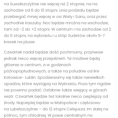
na Suwalszczyźnie nie więcej niż 2 stopnie, na na
zachodzie od 6 do 10 stopni. Linia podziału będzie
przebiegać mniej więcej w osi Wisły i Sanu, oraz przez
zachodnie Kaszuby. Noc będzie mroźna na wschodzie,
tam od -2 do +2 stopni. W centrum i na zachodzie od 2
do 5 stopni, na wybrzeżu i u stóp Sudetów około 5-7
kresek na plusie.
Czwartek nadal będzie dość pochmurny, przyniesie
jednak nieco więcej przejaśnień. Te możliwe będą
głównie w centrum, a w godzinach
późnopopłudniowych, a także na południe od linii
Katowice- Lublin. Spodziewamy się także niewielkich
opadów, które wystąpią na Wybrzeżu. Poza tym nigdzie
nie powinno padać. Osłabnie także wiejący w górach
wiatr. Czwartek będzie też lokalnie nieco cieplejszy od
środy. Najcieplej będzie w Małopolsce i częściowo
na Lubelszczyźnie – do 12 stopni Celsjusza. Im dalej na
północ, tym chłodniej. W pasie centralnym na