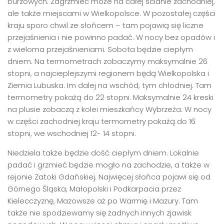
burzowych. Zagrzmieć może na całej ścianie zachodniej,
ale także miejscami w Wielkopolsce. W pozostałej części
kraju sporo chwil ze słońcem – tam pojawią się liczne
przejaśnienia i nie powinno padać. W nocy bez opadów i
z wieloma przejaśnieniami. Sobota będzie ciepłym
dniem. Na termometrach zobaczymy maksymalnie 26
stopni, a najcieplejszymi regionem będą Wielkopolska i
Ziemia Lubuska. Im dalej na wschód, tym chłodniej. Tam
termometry pokażą do 22 stopni. Maksymalnie 24 kreski
na plusie zobaczą z kolei mieszkańcy Wybrzeża. W nocy
w części zachodniej kraju termometry pokażą do 16
stopni, we wschodniej 12- 14 stopni.
Niedziela także będzie dość ciepłym dniem. Lokalnie
padać i grzmieć będzie mogło na zachodzie, a także w
rejonie Zatoki Gdańskiej. Najwięcej słońca pojawi się od
Górnego Śląska, Małopolski i Podkarpacia przez
Kielecczyznę, Mazowsze aż po Warmię i Mazury. Tam
także nie spodziewamy się żadnych innych zjawisk