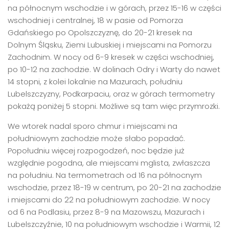
na północnym wschodzie i w górach, przez 15-16 w części
wschodniej i centralnej, 18 w pasie od Pomorza
Gdańskiego po Opolszczyznę, do 20-21 kresek na
Dolnym Śląsku, Ziemi Lubuskiej i miejscami na Pomorzu
Zachodnim. W nocy od 6-9 kresek w części wschodniej,
po 10-12 na zachodzie. W dolinach Odry i Warty do nawet
14 stopni, z kolei lokalnie na Mazurach, południu
Lubelszczyzny, Podkarpaciu, oraz w górach termometry
pokażą poniżej 5 stopni. Możliwe są tam więc przymrozki.
We wtorek nadal sporo chmur i miejscami na
południowym zachodzie może słabo popadać.
Popołudniu więcej rozpogodzeń, noc będzie już
względnie pogodna, ale miejscami mglista, zwłaszcza
na południu. Na termometrach od 16 na północnym
wschodzie, przez 18-19 w centrum, po 20-21 na zachodzie
i miejscami do 22 na południowym zachodzie. W nocy
od 6 na Podlasiu, przez 8-9 na Mazowszu, Mazurach i
Lubelszczyźnie, 10 na południowym wschodzie i Warmii, 12