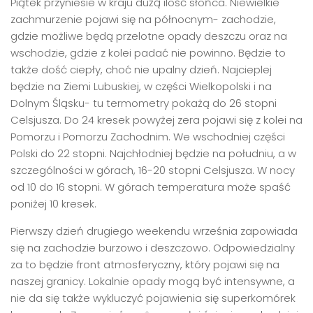
Piątek przyniesie w kraju dużą ilość słońca. Niewielkie
zachmurzenie pojawi się na północnym- zachodzie,
gdzie możliwe będą przelotne opady deszczu oraz na
wschodzie, gdzie z kolei padać nie powinno. Będzie to
także dość ciepły, choć nie upalny dzień. Najcieplej
będzie na Ziemi Lubuskiej, w części Wielkopolski i na
Dolnym Śląsku- tu termometry pokażą do 26 stopni
Celsjusza. Do 24 kresek powyżej zera pojawi się z kolei na
Pomorzu i Pomorzu Zachodnim. We wschodniej części
Polski do 22 stopni. Najchłodniej będzie na południu, a w
szczególności w górach, 16-20 stopni Celsjusza. W nocy
od 10 do 16 stopni. W górach temperatura może spaść
poniżej 10 kresek.
Pierwszy dzień drugiego weekendu września zapowiada
się na zachodzie burzowo i deszczowo. Odpowiedzialny
za to będzie front atmosferyczny, który pojawi się na
naszej granicy. Lokalnie opady mogą być intensywne, a
nie da się także wykluczyć pojawienia się superkomórek