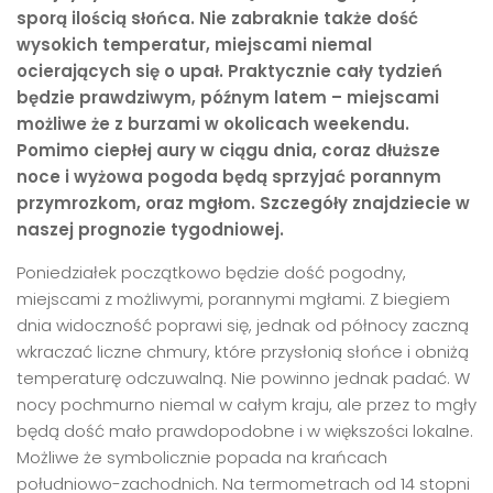
sporą ilością słońca. Nie zabraknie także dość
wysokich temperatur, miejscami niemal
ocierających się o upał. Praktycznie cały tydzień
będzie prawdziwym, późnym latem – miejscami
możliwe że z burzami w okolicach weekendu.
Pomimo ciepłej aury w ciągu dnia, coraz dłuższe
noce i wyżowa pogoda będą sprzyjać porannym
przymrozkom, oraz mgłom. Szczegóły znajdziecie w
naszej prognozie tygodniowej.
Poniedziałek początkowo będzie dość pogodny,
miejscami z możliwymi, porannymi mgłami. Z biegiem
dnia widoczność poprawi się, jednak od północy zaczną
wkraczać liczne chmury, które przysłonią słońce i obniżą
temperaturę odczuwalną. Nie powinno jednak padać. W
nocy pochmurno niemal w całym kraju, ale przez to mgły
będą dość mało prawdopodobne i w większości lokalne.
Możliwe że symbolicznie popada na krańcach
południowo-zachodnich. Na termometrach od 14 stopni