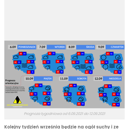
Prognoza tygodniowa od 6.09.2021 do 12.09.2021
Kolejny tydzień września będzie na ogół suchy i ze