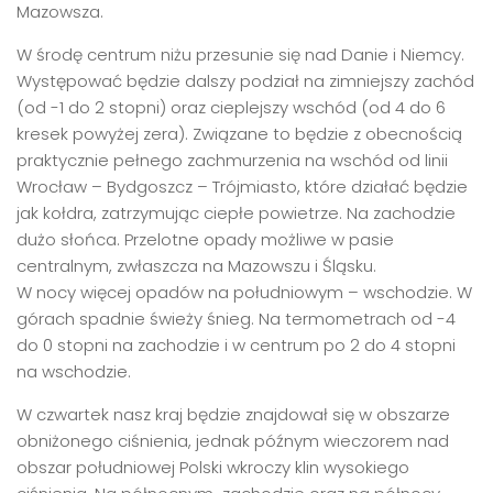
Mazowsza.
W środę centrum niżu przesunie się nad Danie i Niemcy.
Występować będzie dalszy podział na zimniejszy zachód
(od -1 do 2 stopni) oraz cieplejszy wschód (od 4 do 6
kresek powyżej zera). Związane to będzie z obecnością
praktycznie pełnego zachmurzenia na wschód od linii
Wrocław – Bydgoszcz – Trójmiasto, które działać będzie
jak kołdra, zatrzymując ciepłe powietrze. Na zachodzie
dużo słońca. Przelotne opady możliwe w pasie
centralnym, zwłaszcza na Mazowszu i Śląsku.
W nocy więcej opadów na południowym – wschodzie. W
górach spadnie świeży śnieg. Na termometrach od -4
do 0 stopni na zachodzie i w centrum po 2 do 4 stopni
na wschodzie.
W czwartek nasz kraj będzie znajdował się w obszarze
obniżonego ciśnienia, jednak późnym wieczorem nad
obszar południowej Polski wkroczy klin wysokiego