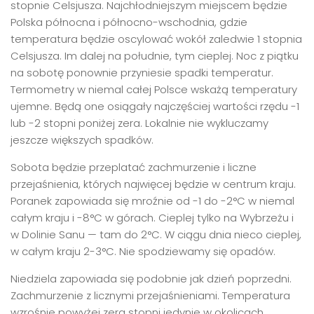
stopnie Celsjusza. Najchłodniejszym miejscem będzie
Polska północna i północno-wschodnia, gdzie
temperatura będzie oscylować wokół zaledwie 1 stopnia
Celsjusza. Im dalej na południe, tym cieplej. Noc z piątku
na sobotę ponownie przyniesie spadki temperatur.
Termometry w niemal całej Polsce wskażą temperatury
ujemne. Będą one osiągały najczęściej wartości rzędu -1
lub -2 stopni poniżej zera. Lokalnie nie wykluczamy
jeszcze większych spadków.
Sobota będzie przeplatać zachmurzenie i liczne
przejaśnienia, których najwięcej będzie w centrum kraju.
Poranek zapowiada się mroźnie od -1 do -2°C w niemal
całym kraju i -8°C w górach. Cieplej tylko na Wybrzeżu i
w Dolinie Sanu — tam do 2°C. W ciągu dnia nieco cieplej,
w całym kraju 2-3°C. Nie spodziewamy się opadów.
Niedziela zapowiada się podobnie jak dzień poprzedni.
Zachmurzenie z licznymi przejaśnieniami. Temperatura
wzrośnie powyżej zera stopni jedynie w okolicach