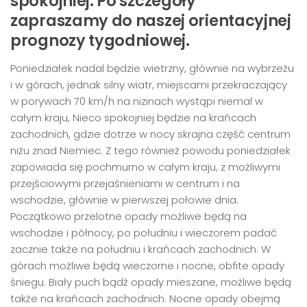
spokojniej. Po szczegóły
zapraszamy do naszej orientacyjnej
prognozy tygodniowej.
Poniedziałek nadal będzie wietrzny, głównie na wybrzeżu
i w górach, jednak silny wiatr, miejscami przekraczający
w porywach 70 km/h na nizinach wystąpi niemal w
całym kraju, Nieco spokojniej będzie na krańcach
zachodnich, gdzie dotrze w nocy skrajna część centrum
niżu znad Niemiec. Z tego również powodu poniedziałek
zapowiada się pochmurno w całym kraju, z możliwymi
przejściowymi przejaśnieniami w centrum i na
wschodzie, głównie w pierwszej połowie dnia.
Początkowo przelotne opady możliwe będą na
wschodzie i północy, po południu i wieczorem padać
zacznie także na południu i krańcach zachodnich. W
górach możliwe będą wieczorne i nocne, obfite opady
śniegu. Biały puch bądź opady mieszane, możliwe będą
także na krańcach zachodnich. Nocne opady obejmą