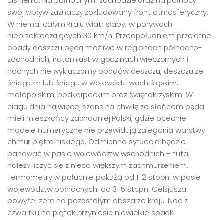
ciśnienia. Na
północnym-zachodzie
oraz na północy
swój wpływ zaznaczy zokludowany front atmosferyczny.
W niemal całym kraju wiatr słaby, w porywach
nieprzekraczających 30 km/h. Przedpołudniem przelotne
opady deszczu będą możliwe w regionach północno-
zachodnich, natomiast w godzinach wieczornych i
nocnych nie wykluczamy opadów deszczu, deszczu ze
śniegiem lub śniegu w województwach śląskim,
małopolskim, podkarpackim oraz świętokrzyskim. W
ciągu dnia najwięcej szans na chwilę ze słońcem będą
mieli mieszkańcy zachodniej Polski, gdzie obecnie
modele numeryczne nie przewidują zalegania warstwy
chmur piętra niskiego. Odmienna sytuacja będzie
panować w pasie województw wschodnich – tutaj
należy liczyć się z nieco większym zachmurzeniem.
Termometry w południe pokażą od 1-2 stopni w pasie
województw północnych, do 3-5 stopni Celsjusza
powyżej zera na pozostałym obszarze kraju. Noc z
czwartku na piątek przyniesie niewielkie spadki