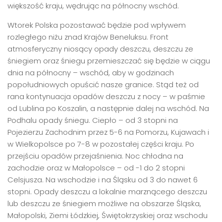
większość kraju, wędrując na północny wschód.
Wtorek Polska pozostawać będzie pod wpływem
rozległego niżu znad Krajów Beneluksu. Front
atmosferyczny niosący opady deszczu, deszczu ze
śniegiem oraz śniegu przemieszczać się będzie w ciągu
dnia na północny – wschód, aby w godzinach
popołudniowych opuścić nasze granice. Stąd też od
rana kontynuacja opadów deszczu z nocy – w paśmie
od Lublina po Koszalin, a następnie dalej na wschód. Na
Podhalu opady śniegu. Ciepło – od 3 stopni na
Pojezierzu Zachodnim przez 5-6 na Pomorzu, Kujawach i
w Wielkopolsce po 7-8 w pozostałej części kraju. Po
przejściu opadów przejaśnienia. Noc chłodna na
zachodzie oraz w Małopolsce – od -1 do 2 stopni
Celsjusza. Na wschodzie i na Śląsku od 3 do nawet 6
stopni. Opady deszczu a lokalnie marznącego deszczu
lub deszczu ze śniegiem możliwe na obszarze Śląska,
Małopolski, Ziemi Łódzkiej, Świętokrzyskiej oraz wschodu