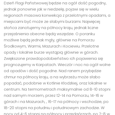
Dzień Flagi Państwowej będzie na ogół dość pogodny,
jednak ponownie jak w niedzielę, pojawi się w wielu
regionach masowa konwekcja z przelotnymi opadami, a
miejscami być może ze słabymi burzami. Najwięcej
słońca zanotujemy na północy kraju, jednak liczne
przejaśnienia obecne będą wszędzie. O poranku
możliwe będą jednak mgły, głównie na Pomorzu
Środkowym, Warmii, Mazurach i Kociewiu. Przelotne
opady i lokalnie burze wystąpią głównie w górach.
Zwiększone prawdopodobieństwo ich pojawienia się
prognozujemy w Karpatach. Wieczór i noc na ogół wolne
od opadów i dość pogodne. Nad ranem przybędzie
chmur na północy kraju, a na wybrzeżu może słabo
popadać, podobnie w Kotlinie Kłodzkiej, oraz lokalnie w
centrum. Na termometrach maksymalnie od 8-10 stopni
nad samym morzem, przez 12-14 na Pomorzu, 14-16 w
górach i na Mazurach, , 16-17 na północy i wschodzie, po
18-20 stopni na południu i południowym zachodzie. W
nocy od 4-6 stopni na północy i przedgórzach, po 7-8 w