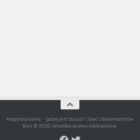
Mapa burzowa - gdzie jest burza? | Sieć Obserwatorów
Burz © 2026. Wszelkie prawa zastrzeżone.