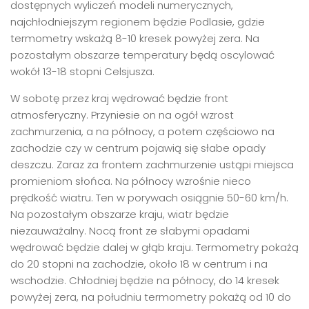
dostępnych wyliczeń modeli numerycznych,
najchłodniejszym regionem będzie Podlasie, gdzie
termometry wskażą 8-10 kresek powyżej zera. Na
pozostałym obszarze temperatury będą oscylować
wokół 13-18 stopni Celsjusza.
W sobotę przez kraj wędrować będzie front
atmosferyczny. Przyniesie on na ogół wzrost
zachmurzenia, a na północy, a potem częściowo na
zachodzie czy w centrum pojawią się słabe opady
deszczu. Zaraz za frontem zachmurzenie ustąpi miejsca
promieniom słońca. Na północy wzrośnie nieco
prędkość wiatru. Ten w porywach osiągnie 50-60 km/h.
Na pozostałym obszarze kraju, wiatr będzie
niezauważalny. Nocą front ze słabymi opadami
wędrować będzie dalej w głąb kraju. Termometry pokażą
do 20 stopni na zachodzie, około 18 w centrum i na
wschodzie. Chłodniej będzie na północy, do 14 kresek
powyżej zera, na południu termometry pokażą od 10 do