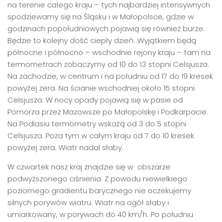
na terenie całego kraju – tych najbardziej intensywnych
spodziewamy się na Śląsku i w Małopolsce, gdzie w
godzinach popołudniowych pojawią się również burze.
Będzie to kolejny dość ciepły dzień. Wyjątkiem będą
północne i północno – wschodnie rejony kraju – tam na
termometrach zobaczymy od 10 do 13 stopni Celsjusza.
Na zachodzie, w centrum i na południu od 17 do 19 kresek
powyżej zera. Na ścianie wschodniej około 15 stopni
Celsjusza. W nocy opady pojawią się w pasie od
Pomorza przez Mazowsze po Małopolskę i Podkarpacie.
Na Podlasiu termometry wskażą od 3 do 5 stopni
Celsjusza. Poza tym w całym kraju od 7 do 10 kresek
powyżej zera. Wiatr nadal słaby.
W czwartek nasz kraj znajdzie się w obszarze
podwyższonego ciśnienia. Z powodu niewielkiego
poziomego gradientu barycznego nie oczekujemy
silnych porywów wiatru. Wiatr na ogół słaby i
umiarkowany, w porywach do 40 km/h. Po południu