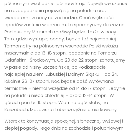
północnym wschodzie i północy kraju. Największe szanse
na rozpogodzenia pojawią się na południu oraz
wieczorem i w nocy na zachodzie. Choć większość
opadów zaniknie wieczorem, to sporadyczny deszcz na
Podlasiu czy Mazurach możliwy będzie także w nocy.
Tam, gdzie wystąpią opady, będzie też najchłodniej.
Termometry na północnym wschodzie Polski wskażą
maksymalnie do 16-18 stopni, podobnie na Pomorzu
Gdańskim i Środkowym. Od 20 do 22 stopni zanotujemy
w pasie od Niziny Szczecińskiej po Podkarpacie,
najcieplej na Ziemi Lubuskiej i Dolnym Śląsku – do 24,
lokalnie 26-27 stopni. Noc będzie dość wyrównana
termicznie – niemal wszędzie od 14 do 17 stopni. Jedynie
na południu nieco chłodniej – około 12-14 stopni. W
górach poniżej 10 stopni. Wiatr na ogół słaby, na
Kaszubach, Mazowszu i Lubelszczyźnie umiarkowany.
Wtorek to kontynuacja spokojnej, słonecznej, wyżowej i
ciepłej pogody. Tego dnia na zachodzie i południowym –