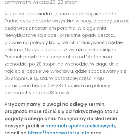
termometry wskażą 26-28 stopni.
Niedziela zapowiada się dużo spokojniej niż sobota.
Padać będzie przede wszystkim w nocy, a opady zanikać
będą wraz z nastaniem poranka. W ciągu dnia
niewykluczone są słabe i przelotne opady deszczu,
głównie na północy kraju, ale ich intensywność będzie
znikoma. Niedziela będzie już wyraźnie chłodniejsza.
Poranek powita nas temperaturą od 16 stopni na
zachodzie, po 20 stopni na wschodzie. W ciągu dnia
najcieplej będzie we Wrocławiu, gdzie spodziewamy się
25 stopni Celsjusza. W pozostałej części kraju
dominować będzie 22-23 stopnie, a na północy
termometry pokażą 18 kresek.
Przypominamy: z uwagi na odległy termin,
prognoza może różnić się od faktycznego stanu
pogody danego dnia. Zachęcamy do śledzenia
naszych profili w
mediach społecznościowych
,
relacji na
https://obserwatorzy.info
oraz