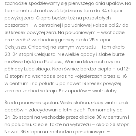
zachodzie spodziewamy się pierwszego dnia upałów. Na
termometrach notować będziemy tam do 34 stopni
powyżej zera. Ciepło będzie też na pozostałych
obszarach – w centralnej i południowej Polsce od 27 do
30 kresek powyżej zera. Na południowym – wschodzie
oraz wzdłuż wschodniej granicy około 25 stopni
Celsjusza. Chłodniej na samym wybrzeżu – tam około
23-24 stopni Celsjusza. Niewielkie opady i słabe burze
możliwe będą na Podlasiu, Warmii i Mazurach czy na
północy Lubelskiego. Noc również bardzo ciepła – od 12-
13 stopni na wschodzie oraz na Pojezierzach przez 15-16
w centrum i na południu po nawet 19 kresek powyżej
zera na zachodzie kraju. Bez opadów – wiatr słaby.
Środa ponownie upalna. Wiele słońca, słaby wiatr i brak
opadów – zdecydowanie letni dzień. Termometry od
24-25 stopni na wschodzie przez okolice 30 w centrum i
na południu. Cieplej także na wybrzeżu – około 26 stopni.
Nawet 36 stopni na zachodzie i południowym –