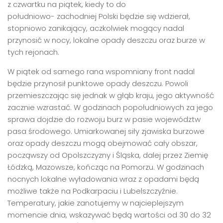
z czwartku na piątek, kiedy to do
południowo- zachodniej Polski będzie się wdzierał,
stopniowo zanikający, aczkolwiek mogący nadal
przynosić w nocy, lokalne opady deszczu oraz burze w
tych rejonach.
W piątek od samego rana wspomniany front nadal
będzie przynosił punktowe opady deszczu. Powoli
przemieszczając się jednak w głąb kraju, jego aktywność
zacznie wzrastać. W godzinach popołudniowych za jego
sprawa dojdzie do rozwoju burz w pasie województw
pasa środowego. Umiarkowanej siły zjawiska burzowe
oraz opady deszczu mogą obejmować cały obszar,
począwszy od Opolszczyzny i Śląska, dalej przez Ziemię
Łódzką, Mazowsze, kończąc na Pomorzu. W godzinach
nocnych lokalne wyładowania wraz z opadami będą
możliwe także na Podkarpaciu i Lubelszczyźnie.
Temperatury, jakie zanotujemy w najcieplejszym
momencie dnia, wskazywać będą wartości od 30 do 32