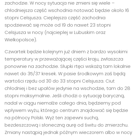
zachodzie. W nocy sytuacja nie zmieni się wiele –
chłodniejsza część wschodnia notować będzie około 16
stopni Celsjusza. Cieplejsza część zachodnia
spodziewać się może od 19 do nawet 23 stopni
Celsjusza w nocy (najcieplej w Lubuskim oraz
Wielkopolsce).
Czwartek będzie kolejnym już dniem z bardzo wysokimi
temperatury w przeważającej części kraju, zwłaszcza
ponownie na zachodzie. Słupki rtęci wskażą tam lokalnie
nawet do 35/37 kresek. W pasie środkowym zaś będą
wartości rzędu od 30 do 33 stopni Celsjusza. Ciut
chłodniej i bez upałów jedynie na wschodzie, tam do 28
stopni maksymalnie. Jeśli chodzi o sytuację baryczną,
nadal w ciągu niemalże całego dnia, będziemy pod
wpływem wyżu, którego centrum znajdować się będzie
na północy Polski. Wyż ten zapewni suchą,
bezdeszczową i słoneczną aurę od świtu do zmierzchu.
Zmiany nastąpią jednak późnym wieczorem albo w nocy