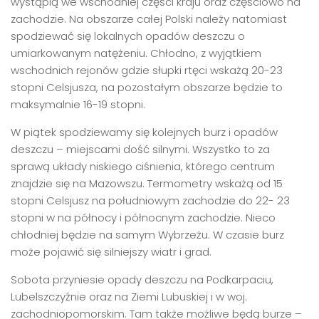
wystąpią we wschodniej części kraju oraz częściowo na
zachodzie. Na obszarze całej Polski należy natomiast
spodziewać się lokalnych opadów deszczu o
umiarkowanym natężeniu. Chłodno, z wyjątkiem
wschodnich rejonów gdzie słupki rtęci wskażą 20-23
stopni Celsjusza, na pozostałym obszarze będzie to
maksymalnie 16-19 stopni.
W piątek spodziewamy się kolejnych burz i opadów
deszczu – miejscami dość silnymi. Wszystko to za
sprawą układy niskiego ciśnienia, którego centrum
znajdzie się na Mazowszu. Termometry wskażą od 15
stopni Celsjusz na południowym zachodzie do 22- 23
stopni w na północy i północnym zachodzie. Nieco
chłodniej będzie na samym Wybrzeżu. W czasie burz
może pojawić się silniejszy wiatr i grad.
Sobota przyniesie opady deszczu na Podkarpaciu,
Lubelszczyźnie oraz na Ziemi Lubuskiej i w woj.
zachodniopomorskim. Tam także możliwe będą burze –