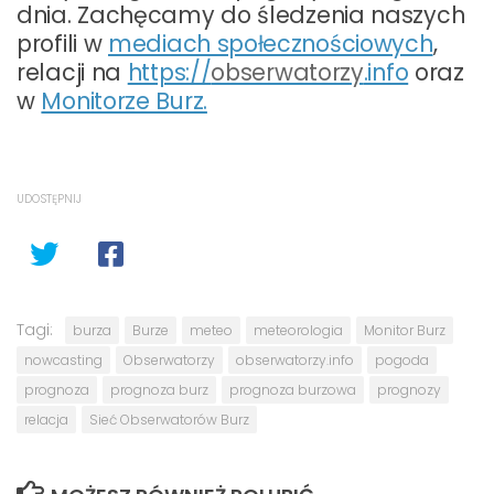
dnia. Zachęcamy do śledzenia naszych
profili w
mediach społecznościowych
,
relacji na
https://
obserwatorzy
.info
oraz
w
Monitorze Burz.
UDOSTĘPNIJ
Tagi:
burza
Burze
meteo
meteorologia
Monitor Burz
nowcasting
Obserwatorzy
obserwatorzy.info
pogoda
prognoza
prognoza burz
prognoza burzowa
prognozy
relacja
Sieć Obserwatorów Burz