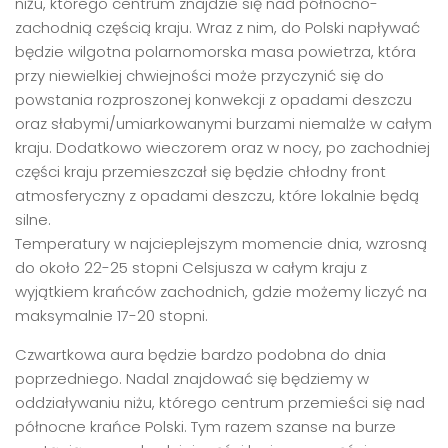
niżu, którego centrum znajdzie się nad północno-
zachodnią częścią kraju. Wraz z nim, do Polski napływać
będzie wilgotna polarnomorska masa powietrza, która
przy niewielkiej chwiejności może przyczynić się do
powstania rozproszonej konwekcji z opadami deszczu
oraz słabymi/umiarkowanymi burzami niemalże w całym
kraju. Dodatkowo wieczorem oraz w nocy, po zachodniej
części kraju przemieszczał się będzie chłodny front
atmosferyczny z opadami deszczu, które lokalnie będą
silne.
Temperatury w najcieplejszym momencie dnia, wzrosną
do około 22-25 stopni Celsjusza w całym kraju z
wyjątkiem krańców zachodnich, gdzie możemy liczyć na
maksymalnie 17-20 stopni.
Czwartkowa aura będzie bardzo podobna do dnia
poprzedniego. Nadal znajdować się będziemy w
oddziaływaniu niżu, którego centrum przemieści się nad
północne krańce Polski. Tym razem szanse na burze