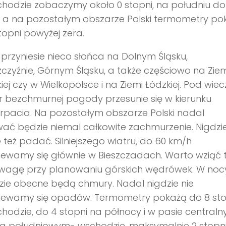
hodzie zobaczymy około 0 stopni, na południu do
, a na pozostałym obszarze Polski termometry po
topni powyżej zera.
przyniesie nieco słońca na Dolnym Śląsku,
czyźnie, Górnym Śląsku, a także częściowo na Ziem
iej czy w Wielkopolsce i na Ziemi Łódzkiej. Pod wiec
 bezchmurnej pogody przesunie się w kierunku
pacia. Na pozostałym obszarze Polski nadal
ć będzie niemal całkowite zachmurzenie. Nigdzie
 też padać. Silniejszego wiatru, do 60 km/h
ewamy się głównie w Bieszczadach. Warto wziąć 
wagę przy planowaniu górskich wędrówek. W nocy
ie obecne będą chmury. Nadal nigdzie nie
iewamy się opadów. Termometry pokażą do 8 sto
hodzie, do 4 stopni na północy i w pasie centraln
na południowym- wschodzie, maksymalnie 2 stopn