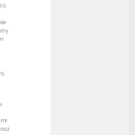
cz,
kie
try
ym
y,
,
ami
nasz