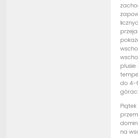
zachod
zapow
liczny
przeja
pokaż
wscho
wschod
plusie
temper
do 4-6
górach
Piątek
przemi
domin
na wsc