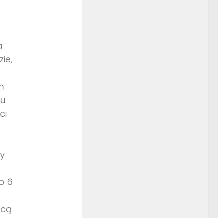
a
ie,
h
u.
ci
ry
o 6
ocą