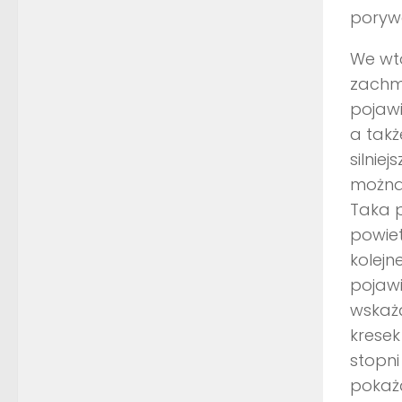
poryw
We wto
zachmu
pojawi
a tak
silnie
można
Taka p
powiet
kolejn
pojaw
wskażą
kresek
stopni
pokażą