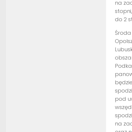
na zac
stopni
do 2 s
Środa 
Opolsz
Lubusk
obszar
Podkar
panowa
będzie
spodzi
pod u
wszędz
spodz
na zac
oraz 