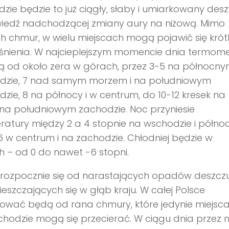
zie będzie to już ciągły, słaby i umiarkowany desz
iedź nadchodzącej zmiany aury na niżową. Mimo
ch chmur, w wielu miejscach mogą pojawić się krót
śnienia. W najcieplejszym momencie dnia termome
ą od około zera w górach, przez 3-5 na północn
dzie, 7 nad samym morzem i na południowym
zie, 8 na północy i w centrum, do 10-12 kresek na
 na południowym zachodzie. Noc przyniesie
atury między 2 a 4 stopnie na wschodzie i północ
 w centrum i na zachodzie. Chłodniej będzie w
 – od 0 do nawet -6 stopni.
 rozpocznie się od narastających opadów deszczu
eszczających się w głąb kraju. W całej Polsce
ować będą od rana chmury, które jedynie miejsc
hodzie mogą się przecierać. W ciągu dnia przez 