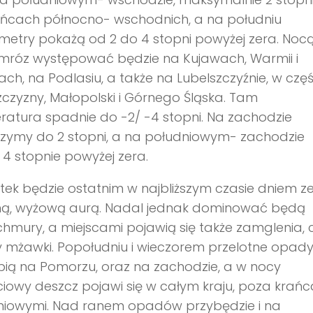
ańcach północno- wschodnich, a na południu
etry pokażą od 2 do 4 stopni powyżej zera. Noc
 mróz występować będzie na Kujawach, Warmii i
ch, na Podlasiu, a także na Lubelszczyźnie, w częś
czyzny, Małopolski i Górnego Śląska. Tam
atura spadnie do -2/ -4 stopni. Na zachodzie
zymy do 2 stopni, a na południowym- zachodzie
4 stopnie powyżej zera.
ek będzie ostatnim w najbliższym czasie dniem z
lną, wyżową aurą. Nadal jednak dominować będą
 chmury, a miejscami pojawią się także zamglenia, 
 mżawki. Popołudniu i wieczorem przelotne opad
ią na Pomorzu, oraz na zachodzie, a w nocy
ciowy deszcz pojawi się w całym kraju, poza krań
niowymi. Nad ranem opadów przybędzie i na