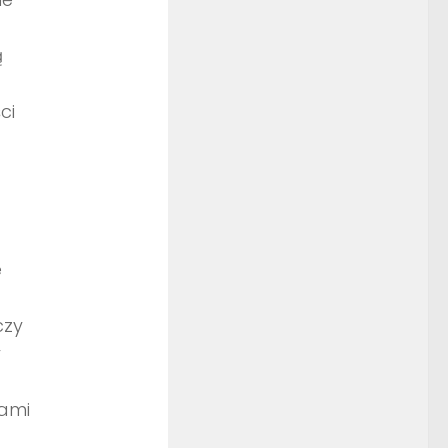
ą
ci
e
czy
y
cami