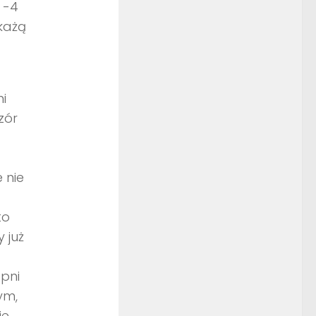
 -4
każą
i
zór
 nie
to
 już
pni
ym,
ie