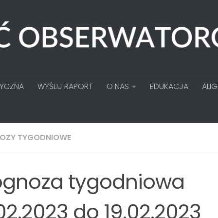
TYCZNA
WYŚLIJ RAPORT
O NAS
EDUKACJA
ALI
OZY TYGODNIOWE
ognoza tygodniowa
.02.2023 do 19.02.2023