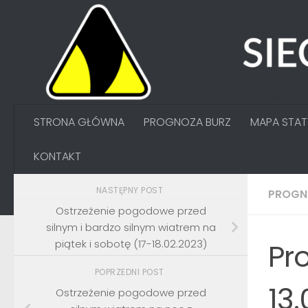
Przejdź do treści
STRONA GŁÓWNA
PROGNOZA BURZ
MAPA STA
KONTAKT
NASTĘPNY POST
PROGN
Ostrzeżenie pogodowe przed
silnym i bardzo silnym wiatrem na
piątek i sobotę (17-18.02.2023)
Pr
POPRZEDNI POST
13
Ostrzeżenie pogodowe przed