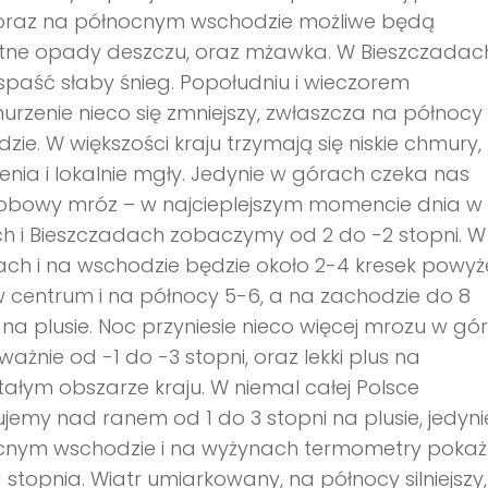
, oraz na północnym wschodzie możliwe będą
otne opady deszczu, oraz mżawka. W Bieszczadac
paść słaby śnieg. Popołudniu i wieczorem
rzenie nieco się zmniejszy, zwłaszcza na północy 
zie. W większości kraju trzymają się niskie chmury,
nia i lokalnie mgły. Jedynie w górach czeka nas
obowy mróz – w najcieplejszym momencie dnia w
h i Bieszczadach zobaczymy od 2 do -2 stopni. W
ch i na wschodzie będzie około 2-4 kresek powyż
w centrum i na północy 5-6, a na zachodzie do 8
 na plusie. Noc przyniesie nieco więcej mrozu w gó
ważnie od -1 do -3 stopni, oraz lekki plus na
ałym obszarze kraju. W niemal całej Polsce
jemy nad ranem od 1 do 3 stopni na plusie, jedyni
cnym wschodzie i na wyżynach termometry poka
1 stopnia. Wiatr umiarkowany, na północy silniejszy