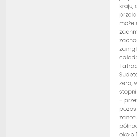
kraju
przel
może s
zachmu
zachod
zamgle
całod
Tatrac
Sudeta
zera, 
stopni
– prze
pozost
zanotu
półno
około 