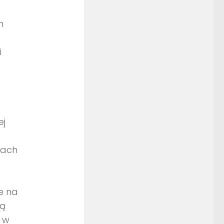
h
i
ej
rach
e na
żą
, w