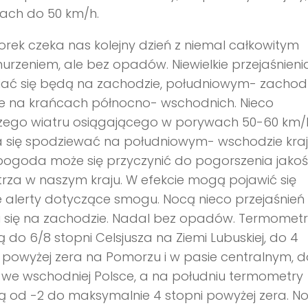
ach do 50 km/h.
rek czeka nas kolejny dzień z niemal całkowitym
rzeniem, ale bez opadów. Niewielkie przejaśnieni
ać się będą na zachodzie, południowym- zachodz
że na krańcach północno- wschodnich. Nieco
jszego wiatru osiągającego w porywach 50-60 km/
 się spodziewać na południowym- wschodzie kraj
ogoda może się przyczynić do pogorszenia jakoś
rza w naszym kraju. W efekcie mogą pojawić się
e alerty dotyczące smogu. Nocą nieco przejaśnień
i się na zachodzie. Nadal bez opadów. Termomet
 do 6/8 stopni Celsjusza na Ziemi Lubuskiej, do 4
 powyżej zera na Pomorzu i w pasie centralnym, d
 we wschodniej Polsce, a na południu termometry
 od -2 do maksymalnie 4 stopni powyżej zera. N