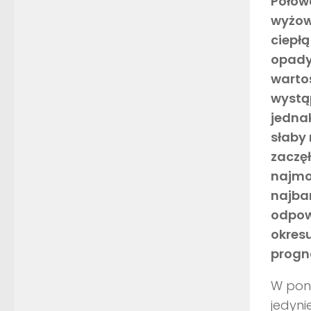
Połowa
wyżow
ciepł
opady,
warto
wystąp
jedna
słaby 
zaczęł
najmo
najba
odpow
okres
progn
W poni
jedyni