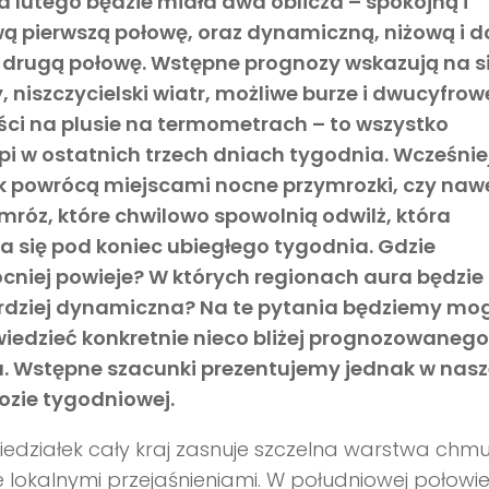
 lutego będzie miała dwa oblicza – spokojną i
ą pierwszą połowę, oraz dynamiczną, niżową i d
ą drugą połowę. Wstępne prognozy wskazują na s
 niszczycielski wiatr, możliwe burze i dwucyfrow
ści na plusie na termometrach – to wszystko
i w ostatnich trzech dniach tygodnia. Wcześnie
k powrócą miejscami nocne przymrozki, czy naw
mróz, które chwilowo spowolnią odwilż, która
a się pod koniec ubiegłego tygodnia. Gdzie
cniej powieje? W których regionach aura będzie
rdziej dynamiczna? Na te pytania będziemy mog
iedzieć konkretnie nieco bliżej prognozowanego
u. Wstępne szacunki prezentujemy jednak w nasz
ozie tygodniowej.
edziałek cały kraj zasnuje szczelna warstwa chmu
e lokalnymi przejaśnieniami. W południowej połowi