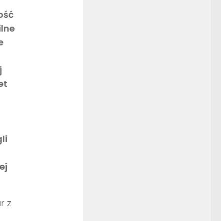
ość
ilne
e
j
et
li
ej
r z
e