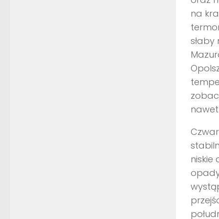
na kr
termom
słaby
Mazura
Opolsz
temper
zobac
nawet 
Czwart
stabi
niskie
opady
wystąp
przejś
połud