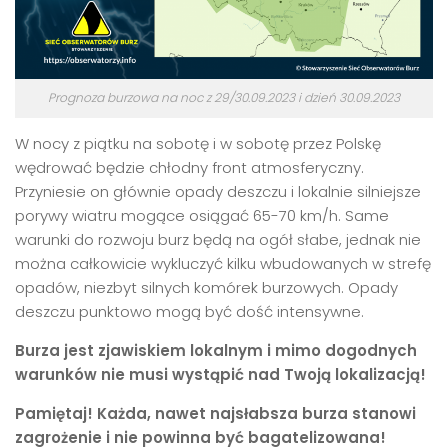
Prognoza burzowa na noc z 29/30.09.2023 i dzień 30.09.2023
W nocy z piątku na sobotę i w sobotę przez Polskę
wędrować będzie chłodny front atmosferyczny.
Przyniesie on głównie opady deszczu i lokalnie silniejsze
porywy wiatru mogące osiągać 65-70 km/h. Same
warunki do rozwoju burz będą na ogół słabe, jednak nie
można całkowicie wykluczyć kilku wbudowanych w strefę
opadów, niezbyt silnych komórek burzowych. Opady
deszczu punktowo mogą być dość intensywne.
Burza jest zjawiskiem lokalnym i mimo dogodnych
warunków nie musi wystąpić nad Twoją lokalizacją!
Pamiętaj! Każda, nawet najsłabsza burza stanowi
zagrożenie i nie powinna być bagatelizowana!