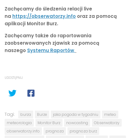
Zachęcamy do śledzenia relacji live
na
https://obserwatorzy.info
oraz za pomocą
aplikacji Monitor Burz.
Zachęcamy także do raportowania
zaobserwowanych zjawisk za pomocą
naszego
Systemu Raportów
.
UDOSTĘPNIJ
Tagi:
burza
Burze
jaka pogoda w tygodniu
meteo
meteorologia
Monitor Burz
nowcasting
Obserwatorzy
obserwatorzy.info
prognoza
prognoza burz