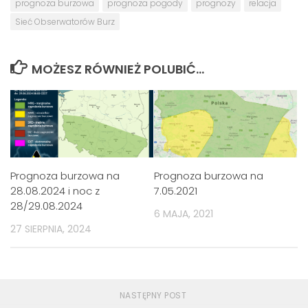
prognoza burzowa
prognoza pogody
prognozy
relacja
Sieć Obserwatorów Burz
MOŻESZ RÓWNIEŻ POLUBIĆ…
Prognoza burzowa na
Prognoza burzowa na
28.08.2024 i noc z
7.05.2021
28/29.08.2024
6 MAJA, 2021
27 SIERPNIA, 2024
NASTĘPNY POST