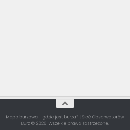
Mapa burzowa - gdzie jest burza? | Sieć Obserwatorów
Burz © 2026. Wszelkie prawa zastrzeżone.