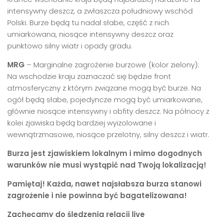
intensywny deszcz, a zwłaszcza południowy wschód
Polski. Burze będą tu nadal słabe, część z nich
umiarkowana, niosące intensywny deszcz oraz
punktowo silny wiatr i opady gradu.
MRG
– Marginalne zagrożenie burzowe (kolor zielony):
Na wschodzie kraju zaznaczać się będzie front
atmosferyczny z którym związane mogą być burze. Na
ogół będą słabe, pojedyncze mogą być umiarkowane,
głównie niosące intensywny i obfity deszcz. Na północy z
kolei zjawiska będą bardziej wyizolowane i
wewnątrzmasowe, niosące przelotny, silny deszcz i wiatr.
Burza jest zjawiskiem lokalnym
i mimo dogodnych
warunków nie musi wystąpić nad Twoją lokalizacją!
Pamiętaj! Każda, nawet najsłabsza burza stanowi
zagrożenie i nie powinna być bagatelizowana!
Zachęcamy do śledzenia relacji live