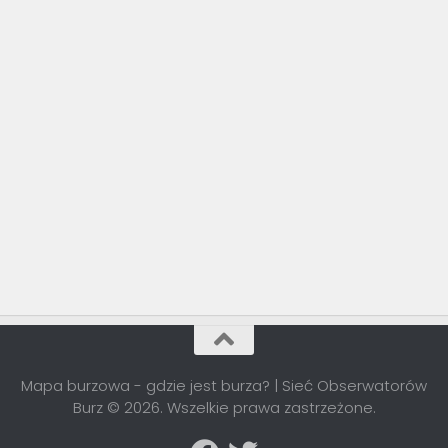
Mapa burzowa - gdzie jest burza? | Sieć Obserwatorów
Burz © 2026. Wszelkie prawa zastrzeżone.