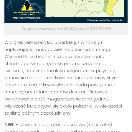
Prognoza burzowa na 9.08.2024 i noc z 9/10.08.2024
W piątek większość kraju będzie już w zasięgu
napływającej masy powietrza polarnomorskiego.
Wschód Polski będzie jeszcze w obrębie frontu
chłodnego. Niska prędkość przemieszczania się
systemu, oraz znaczne ilości wilgoci z nim, przyniosą
ponownie słabe i umiarkowane burze z intensywnym
deszczem. Komórki w większości będą powiązane z
frontalnymi strefami opadów deszczu. Pierwsze
wyładowania paść mogą wcześnie rano, jednak
większość burz pojawi się około południa. W większości
zanikną późnym popołudniem.
NWL
– Niewielkie zagrożenie burzowe (kolor żółty):
Krańce wschodnie kraju będą najbardziej narażone na