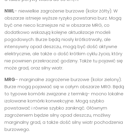
NWL
– niewielkie zagrożenie burzowe (kolor żółty): W
obszarze istnieje wyższe ryzyko powstania burz. Mogą
być one nieco liczniejsze niż w obszarze MRG, co
dodatkowo wskazują kolejne aktualizacje modeli
pogodowych. Burze będą niosły krótkotrwały, ale
intensywny opad deszczu, mogą być dość aktywne
elektrycznie, ale także o dość krótkim cyklu życia, który
nie powinien przekraczać godziny. Także tu pojawić się
może grad, oraz silny wiatr.
MRG
– marginalne zagrożenie burzowe (kolor zielony):
Burze mogą pojawiać się w całym obszarze MRG. Będą
to typowe komórki związane z termiką- mocno lokalne
izolowane komórki konwekcyjne. Mogą szybko
powstawać i równie szybko zaniknąć. Głównym
zagrożeniem będzie silny opad deszczu, możliwy
marginalny grad, a także dość silny wiatr pochodzenia
burzowego.