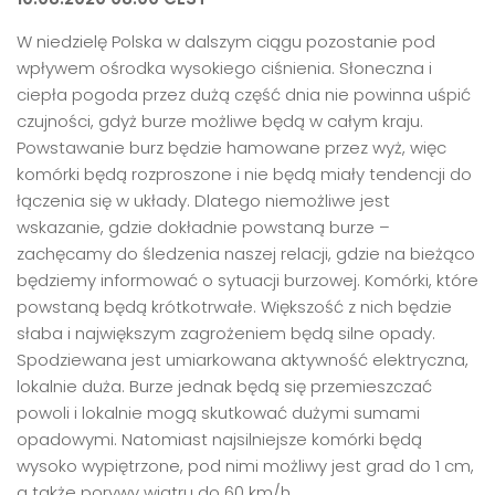
W niedzielę Polska w dalszym ciągu pozostanie pod
wpływem ośrodka wysokiego ciśnienia. Słoneczna i
ciepła pogoda przez dużą część dnia nie powinna uśpić
czujności, gdyż burze możliwe będą w całym kraju.
Powstawanie burz będzie hamowane przez wyż, więc
komórki będą rozproszone i nie będą miały tendencji do
łączenia się w układy. Dlatego niemożliwe jest
wskazanie, gdzie dokładnie powstaną burze –
zachęcamy do śledzenia naszej relacji, gdzie na bieżąco
będziemy informować o sytuacji burzowej. Komórki, które
powstaną będą krótkotrwałe. Większość z nich będzie
słaba i największym zagrożeniem będą silne opady.
Spodziewana jest umiarkowana aktywność elektryczna,
lokalnie duża. Burze jednak będą się przemieszczać
powoli i lokalnie mogą skutkować dużymi sumami
opadowymi. Natomiast najsilniejsze komórki będą
wysoko wypiętrzone, pod nimi możliwy jest grad do 1 cm,
a także porywy wiatru do 60 km/h.