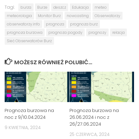
Tagi:
burza
Burze
deszcz
Edukacja
meteo
meteorologia
Monitor Burz
nowcasting
Obserwatorzy
obserwatorzy.info
prognoza
prognoza burz
prognoza burzowa
prognoza pogody
prognozy
relacja
Sieć Obserwatorów Burz
MOŻESZ RÓWNIEŻ POLUBIĆ…
Prognoza burzowa na
Prognoza burzowa na
noc z 9/10.04.2024
26.06.2024 i noc z
26/27.06.2024
9 KWIETNIA, 2024
25 CZERWCA, 2024