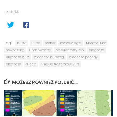
UDOSTĘPNIJ
Tagi:
burza
Burze
meteo
meteorologia
Monitor Burz
nowcasting
Obserwatorzy
obserwatorzy.info
prognoza
prognoza burz
prognoza burzowa
prognoza pogody
prognozy
relacja
Sieć Obserwatorów Burz
MOŻESZ RÓWNIEŻ POLUBIĆ…