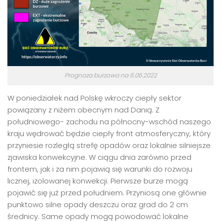
Prognoza burzowa na 6.06.2022
W poniedziałek nad Polskę wkroczy ciepły sektor
powiązany z niżem obecnym nad Danią. Z
południowego- zachodu na północny-wschód naszego
kraju wędrować będzie ciepły front atmosferyczny, który
przyniesie rozległą strefę opadów oraz lokalnie silniejsze
zjawiska konwekcyjne. W ciągu dnia zarówno przed
frontem, jak i za nim pojawią się warunki do rozwoju
licznej, izolowanej konwekcji. Pierwsze burze mogą
pojawić się już przed południem. Przyniosą one głównie
punktowo silne opady deszczu oraz grad do 2 cm
średnicy. Same opady mogą powodować lokalne