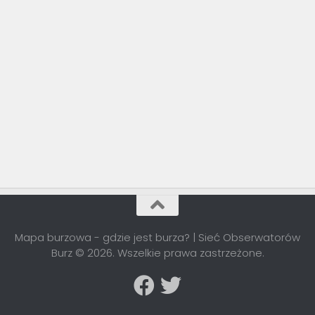
Mapa burzowa - gdzie jest burza? | Sieć Obserwatorów
Burz © 2026. Wszelkie prawa zastrzeżone.