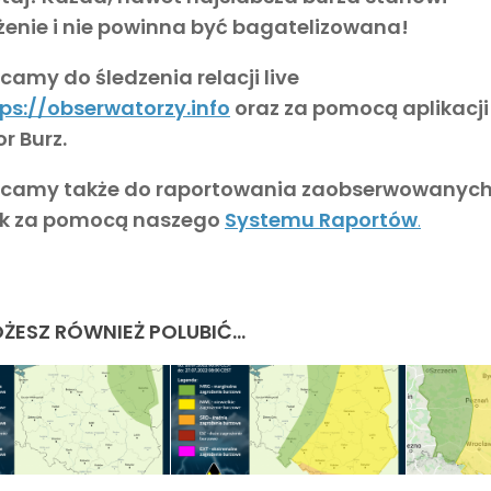
żenie i nie powinna być bagatelizowana!
amy do śledzenia relacji live
ps://obserwatorzy.info
oraz za pomocą aplikacji
r Burz.
camy także do raportowania zaobserwowanyc
sk za pomocą naszego
Systemu Raportów
.
ŻESZ RÓWNIEŻ POLUBIĆ…