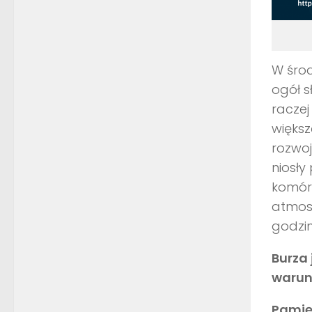
W środ
ogół s
raczej
większ
rozwo
niosły
komór
atmosf
godzi
Burza
warun
Pamię