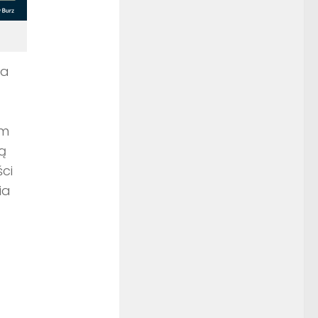
na
im
ą
ści
ia