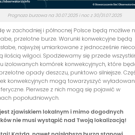
Prognoza burzowa na 30.07.2025 i noc z 30/31.07.2025
ę w zachodniej i północnej Polsce będą możliwe 
łabe, przelotne burze. Warunki konwekcyjne będą
 słabe, najwyżej umiarkowane z jednocześnie nieco
ą ilością wilgoci. Spodziewamy się przede wszystk
ju izolowanych komórek konwekcyjnych, które będ
 przelotne opady deszczu, punktowo silniejsze. Czę
ek konwekcyjnych mogą towarzyszyć wyładowan
eryczne. Pierwsze z nich mogą się pojawić w
nach popołudniowych.
 jest zjawiskiem lokalnym i mimo dogodnych
ków nie musi wystąpić nad Twoją lokalizacją!
taj! Każda, nawet najsłabsza burza stanowi