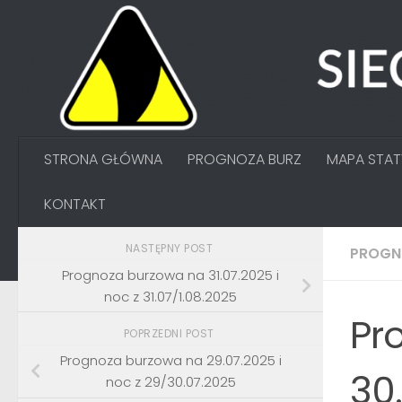
Przejdź do treści
STRONA GŁÓWNA
PROGNOZA BURZ
MAPA STA
KONTAKT
NASTĘPNY POST
PROGN
Prognoza burzowa na 31.07.2025 i
noc z 31.07/1.08.2025
Pr
POPRZEDNI POST
Prognoza burzowa na 29.07.2025 i
30
noc z 29/30.07.2025