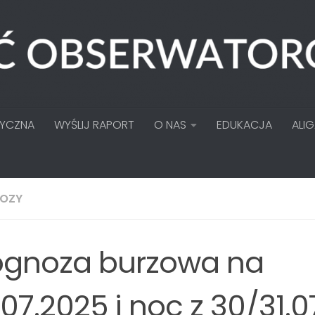
TYCZNA
WYŚLIJ RAPORT
O NAS
EDUKACJA
ALI
OZY
ognoza burzowa na
.07.2025 i noc z 30/31.