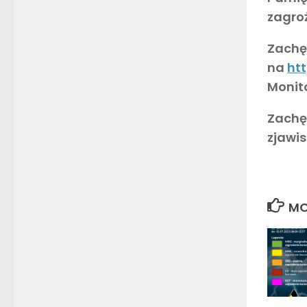
zagro
Zachęc
na
htt
Monito
Zachę
zjawi
MO