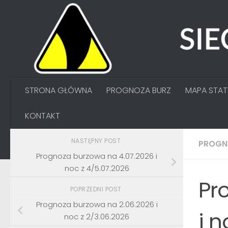
Przejdź do treści
STRONA GŁÓWNA
PROGNOZA BURZ
MAPA STA
KONTAKT
NASTĘPNY POST
PROGN
Prognoza burzowa na 4.07.2026 i
noc z 4/5.07.2026
Pr
POPRZEDNI POST
Prognoza burzowa na 2.06.2026 i
i n
noc z 2/3.06.2026