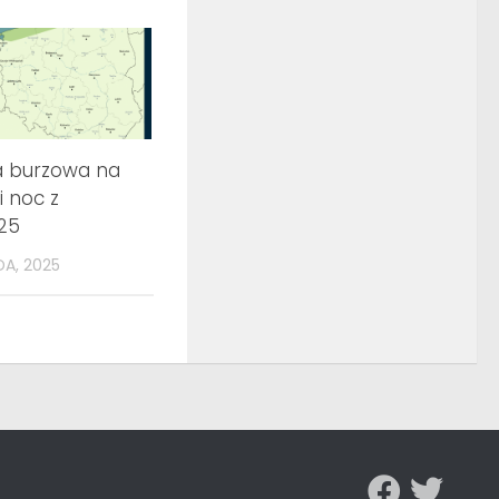
a burzowa na
 i noc z
025
DA, 2025