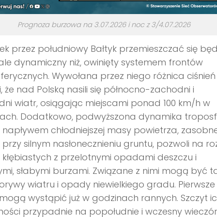
Prognoza burzowa na 3.07.2026 i noc z 3/4.07.2026
ek przez południowy Bałtyk przemieszczać się będ
, ale dynamiczny niż, owinięty systemem frontów
erycznych. Wywołana przez niego różnica ciśnień
, że nad Polską nasili się północno-zachodni i
ni wiatr, osiągając miejscami ponad 100 km/h w
ach. Dodatkowo, podwyższona dynamika troposf
 napływem chłodniejszej masy powietrza, zasobne
 przy silnym nasłonecznieniu gruntu, pozwoli na ro
kłębiastych z przelotnymi opadami deszczu i
ymi, słabymi burzami. Związane z nimi mogą być t
porywy wiatru i opady niewielkiego gradu. Pierwsze
mogą wystąpić już w godzinach rannych. Szczyt i
ości przypadnie na popołudnie i wczesny wieczór