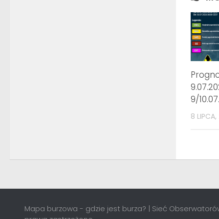
Progn
9.07.20
9/10.07
8 LIPCA,
Mapa burzowa - gdzie jest burza? | Sieć Obserwatorów