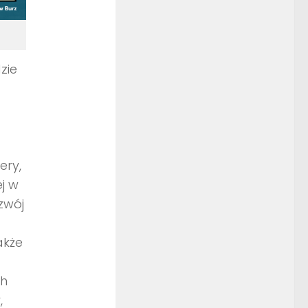
zie
ery,
j w
zwój
akże
ch
,