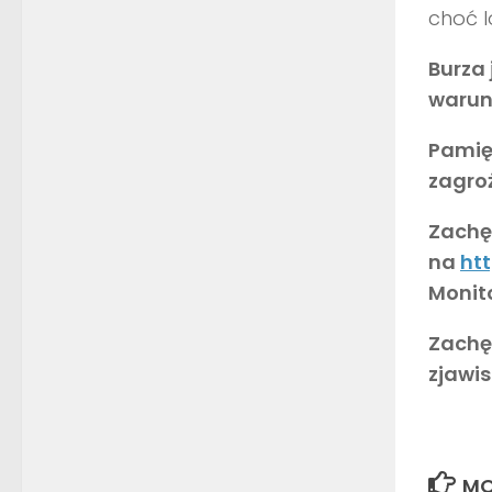
choć l
Burza
warun
Pamię
zagro
Zachęc
na
htt
Monito
Zachę
zjawi
MO