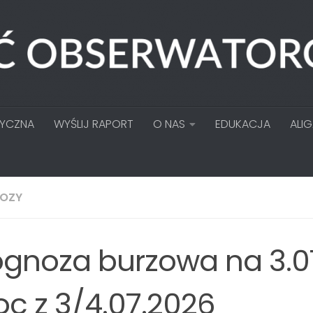
TYCZNA
WYŚLIJ RAPORT
O NAS
EDUKACJA
ALI
OZY
ognoza burzowa na 3.0
oc z 3/4.07.2026