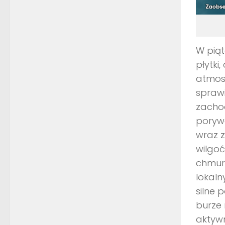
W piąt
płytki
atmosf
sprawi
zachod
poryw
wraz z
wilgoć
chmur 
lokaln
silne 
burze 
aktywn