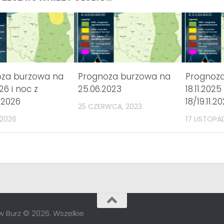
oza burzowa na
Prognoza burzowa na
Prognoz
26 i noc z
25.06.2023
18.11.2025
.2026
18/19.11.2
25 CZERWCA, 2023
 2026
17 LISTOPA
 Burz © 2026. Wszelkie