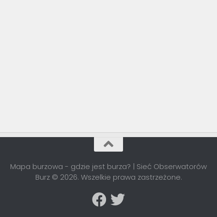
Mapa burzowa - gdzie jest burza? | Sieć Obserwatorów
Burz © 2026. Wszelkie prawa zastrzeżone.