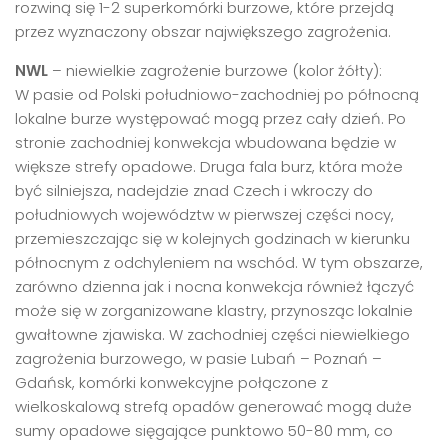
rozwiną się 1-2 superkomórki burzowe, które przejdą
przez wyznaczony obszar największego zagrożenia.
NWL
– niewielkie zagrożenie burzowe (kolor żółty):
W pasie od Polski południowo-zachodniej po północną
lokalne burze występować mogą przez cały dzień. Po
stronie zachodniej konwekcja wbudowana będzie w
większe strefy opadowe. Druga fala burz, która może
być silniejsza, nadejdzie znad Czech i wkroczy do
południowych województw w pierwszej części nocy,
przemieszczając się w kolejnych godzinach w kierunku
północnym z odchyleniem na wschód. W tym obszarze,
zarówno dzienna jak i nocna konwekcja również łączyć
może się w zorganizowane klastry, przynosząc lokalnie
gwałtowne zjawiska. W zachodniej części niewielkiego
zagrożenia burzowego, w pasie Lubań – Poznań –
Gdańsk, komórki konwekcyjne połączone z
wielkoskalową strefą opadów generować mogą duże
sumy opadowe sięgające punktowo 50-80 mm, co