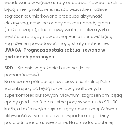
wbudowane w większe strefy opadowe. Zjawiska lokalnie
będą silne i gwałtowne, niosąc wszystkie możliwe
zagrożenia: umiarkowaną oraz dużą aktywność
elektryczną, nawalne opady deszczu, opady gradu
(także dużego), silne porywy wiatru, a także ryzyko
wystąpienia trąby powietrznej. Burze stanowić będą
zagrożenie i powodować mogą straty materialne.
UWAGA: Prognoza została zaktualizowana w
godzinach porannych.
SRD
– średnie zagrożenie burzowe (kolor
pomarańczowy):
Na obszarze północnej i częściowo centralnej Polski
warunki sprzyjać będą rozwojowi gwałtownych
superkomórek burzowych. Głównymi zagrożeniami będą
opady gradu do 3-5 cm, silne porywy wiatru do 90-100
km/h, a także ryzyko zejścia trąby powietrznej. Główna
aktywność w tym obszarze przypadnie na godziny
popołudniowe oraz wieczorne. Najprawdopodobniej