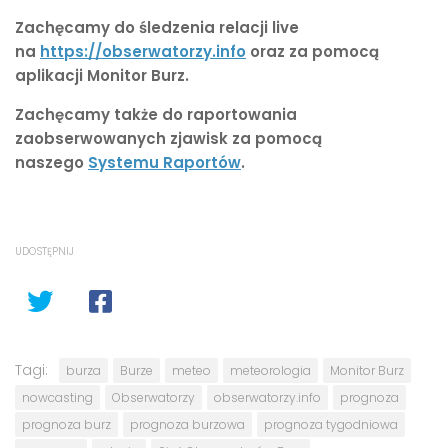
Zachęcamy do śledzenia relacji live
na
https://obserwatorzy.info
oraz za pomocą
aplikacji Monitor Burz.
Zachęcamy także do raportowania
zaobserwowanych zjawisk za pomocą
naszego
Systemu Raportów
.
UDOSTĘPNIJ
Tagi:
burza
Burze
meteo
meteorologia
Monitor Burz
nowcasting
Obserwatorzy
obserwatorzy.info
prognoza
prognoza burz
prognoza burzowa
prognoza tygodniowa