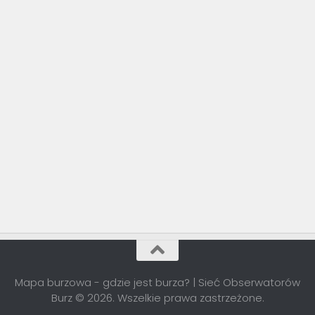
Mapa burzowa - gdzie jest burza? | Sieć Obserwatorów
Burz © 2026. Wszelkie prawa zastrzeżone.