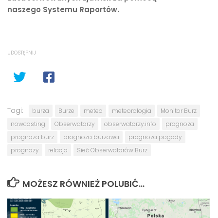
naszego Systemu Raportów.
UDOSTĘPNIJ
Tagi:
burza
Burze
meteo
meteorologia
Monitor Burz
nowcasting
Obserwatorzy
obserwatorzy.info
prognoza
prognoza burz
prognoza burzowa
prognoza pogody
prognozy
relacja
Sieć Obserwatorów Burz
MOŻESZ RÓWNIEŻ POLUBIĆ…