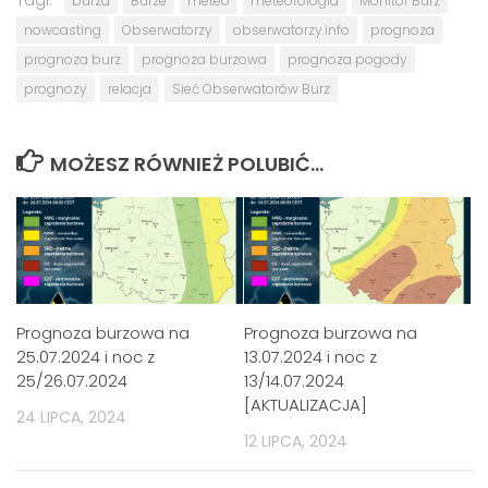
burza
Burze
meteo
meteorologia
Monitor Burz
nowcasting
Obserwatorzy
obserwatorzy.info
prognoza
prognoza burz
prognoza burzowa
prognoza pogody
prognozy
relacja
Sieć Obserwatorów Burz
MOŻESZ RÓWNIEŻ POLUBIĆ…
Prognoza burzowa na
Prognoza burzowa na
25.07.2024 i noc z
13.07.2024 i noc z
25/26.07.2024
13/14.07.2024
[AKTUALIZACJA]
24 LIPCA, 2024
12 LIPCA, 2024