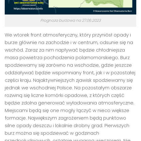
Prognoza burzowa na 27.06.2023
We wtorek front atmosferyczny, który przyniósł opady i
burze głównie na zachodzie i w centrum, odsunie się na
wschód. Zaraz za nim napływać będzie chłodniejsza
masa powietrza pochodzenia polarnomorskiego. Burz
spodziewamy się zarówno na wschodzie, gdzie jeszcze
oddziaływać będzie wspomniany front, jak i w pozostałej
części kraju. Najaktywniejszych zjawisk spodziewamy się
jednak we wschodniej Polsce. Na pozostałym obszarze
rozwiną się liczne komórki opadowe, z których część
będzie zdolna generować wyładowania atmosferyczne.
Miejscami będą się one mogły łączyć w nieco większe
formacje. Największym zagrożeniem będą punktowo
silne opady deszczu i lokalnie drobny grad. Pierwszych
burz można się spodziewać w godzinach
przedpołudniowych, ostatnie wygasną wieczorem. Nie