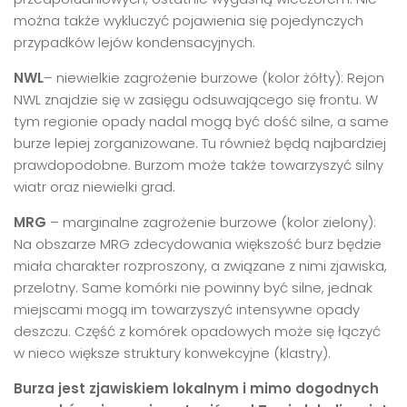
można także wykluczyć pojawienia się pojedynczych
przypadków lejów kondensacyjnych.
NWL
– niewielkie zagrożenie burzowe (kolor żółty): Rejon
NWL znajdzie się w zasięgu odsuwającego się frontu. W
tym regionie opady nadal mogą być dość silne, a same
burze lepiej zorganizowane. Tu również będą najbardziej
prawdopodobne. Burzom może także towarzyszyć silny
wiatr oraz niewielki grad.
MRG
– marginalne zagrożenie burzowe (kolor zielony):
Na obszarze MRG zdecydowania większość burz będzie
miała charakter rozproszony, a związane z nimi zjawiska,
przelotny. Same komórki nie powinny być silne, jednak
miejscami mogą im towarzyszyć intensywne opady
deszczu. Część z komórek opadowych może się łączyć
w nieco większe struktury konwekcyjne (klastry).
Burza jest zjawiskiem lokalnym i mimo dogodnych