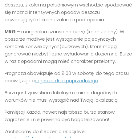
deszczu, z kolei na południowym wschodzie spodziewać
się można intensywnych opadów deszczu
powodujących lokalne zalania i podtopienia.
MRG
– marginalna szansa na burzę (kolor zielony): W
obszarze możliwe jest wystąpienie pojedynczych
komórek konwekcyjnych(burzowych), które mogą
generować niezbyt liczne wyładowania doziemne. Burze
w raz z opadami mogą mieć charakter przelotny.
Prognoza obowiązuje od 8:00 w sobotę, do tego czasu
obowiązuje p
rognoza dnia poprzedniego
.
Burza jest zjawiskiem lokalnym i mimo dogodnych
warunków nie musi wystąpić nad Twoją lokalizacją!
Pamiętaj! Każda, nawet najsłabsza burza stanowi
zagrożenie i nie powinna być bagatelizowana!
Zachęcamy do śledzenia relacji live