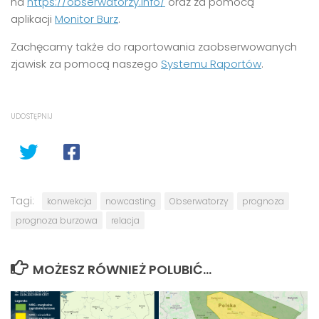
na
https://obserwatorzy.info/
oraz za pomocą
aplikacji
Monitor Burz
.
Zachęcamy także do raportowania zaobserwowanych
zjawisk za pomocą naszego
Systemu Raportów
.
UDOSTĘPNIJ
Tagi:
konwekcja
nowcasting
Obserwatorzy
prognoza
prognoza burzowa
relacja
MOŻESZ RÓWNIEŻ POLUBIĆ…