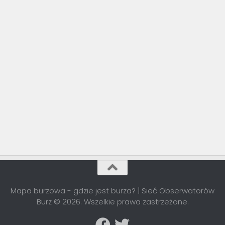
Mapa burzowa - gdzie jest burza? | Sieć Obserwatorów
Burz © 2026. Wszelkie prawa zastrzeżone.