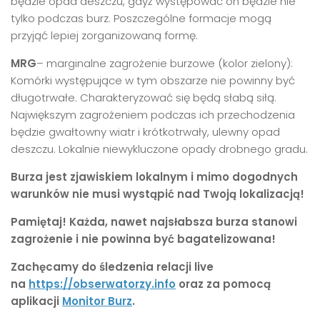
będzie opad deszczu, gdyż występować on będzie nie
tylko podczas burz. Poszczególne formacje mogą
przyjąć lepiej zorganizowaną formę.
MRG
– marginalne zagrożenie burzowe (kolor zielony):
Komórki występujące w tym obszarze nie powinny być
długotrwałe. Charakteryzować się będą słabą siłą.
Największym zagrożeniem podczas ich przechodzenia
będzie gwałtowny wiatr i krótkotrwały, ulewny opad
deszczu. Lokalnie niewykluczone opady drobnego gradu.
Burza jest zjawiskiem lokalnym i mimo dogodnych
warunków nie musi wystąpić nad Twoją lokalizacją!
Pamiętaj! Każda, nawet najsłabsza burza stanowi
zagrożenie i nie powinna być bagatelizowana!
Zachęcamy do śledzenia relacji live
na
https://obserwatorzy.info
oraz za pomocą
aplikacji
Monitor Burz
.