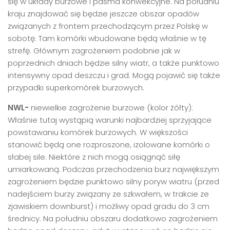
się w układy burzowe i pasma konwekcyjne. Na południu
kraju znajdować się będzie jeszcze obszar opadów
związanych z frontem przechodzącym przez Polskę w
sobotę. Tam komórki wbudowane będą właśnie w tę
strefę. Głównym zagrożeniem podobnie jak w
poprzednich dniach będzie silny wiatr, a także punktowo
intensywny opad deszczu i grad. Mogą pojawić się także
przypadki superkomórek burzowych.
NWL-
niewielkie zagrożenie burzowe (kolor żółty):
Właśnie tutaj wystąpią warunki najbardziej sprzyjające
powstawaniu komórek burzowych. W większości
stanowić będą one rozproszone, izolowane komórki o
słabej sile. Niektóre z nich mogą osiągnąć siłę
umiarkowaną. Podczas przechodzenia burz największym
zagrożeniem będzie punktowo silny poryw wiatru (przed
nadejściem burzy związany ze szkwałem, w trakcie ze
zjawiskiem downburst) i możliwy opad gradu do 3 cm
średnicy. Na południu obszaru dodatkowo zagrożeniem