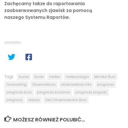
Zachęcamy także do raportowania
zaobserwowanych zjawisk za pomocą
naszego Systemu Raportów.
UDOSTĘPNIJ
Tagi:
burza
Burze
meteo
meteorologia
Monitor Burz
nowcasting
Obserwatorzy
obserwatorzy.info
prognoza
prognoza burz
prognoza burzowa
prognoza pogody
prognozy
relacja
Sieć Obserwatorów Burz
MOŻESZ RÓWNIEŻ POLUBIĆ…