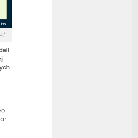
A]
eli
j
nych
wo
zar