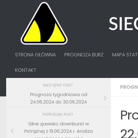
Przejdź do treści
STRONA GŁÓWNA
PROGNOZA BURZ
MAPA STA
KONTAKT
NASTĘPNY POST
PROGN
Prognoza tygodniowa od
24.06.2024 do 30.06.2024
Pr
POPRZEDNI POST
Silne zjawisko downburst w
22
Pstrążnej z 19.06.2024 r. Analiza