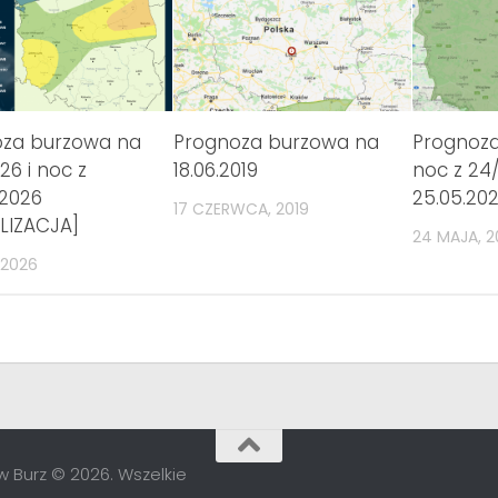
oza burzowa na
Prognoza burzowa na
Prognoz
26 i noc z
18.06.2019
noc z 24/
.2026
25.05.202
17 CZERWCA, 2019
LIZACJA]
24 MAJA, 2
 2026
 Burz © 2026. Wszelkie