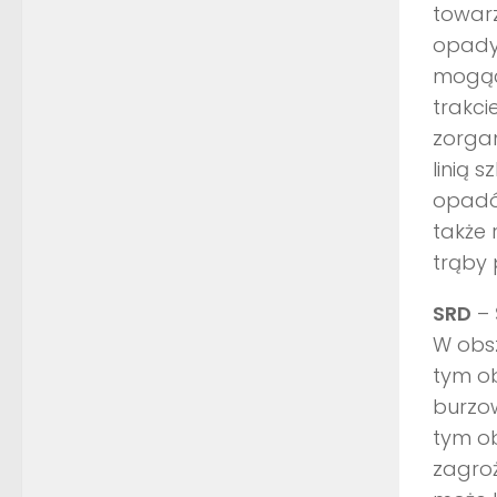
towar
opady 
mogący
trakci
zorga
linią 
opadó
także 
trąby 
SRD
– 
W obsz
tym ob
burzow
tym ob
zagroż