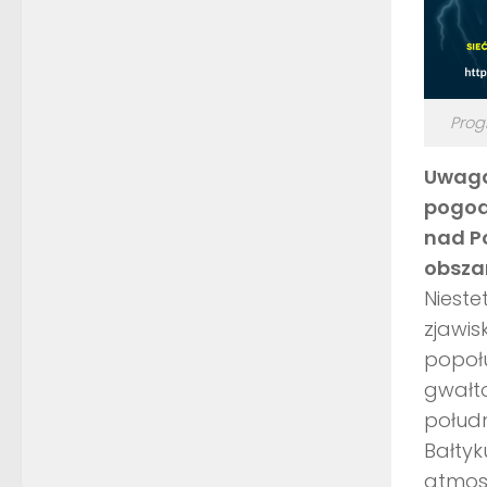
Prog
Uwaga
pogod
nad P
obsza
Nieste
zjawis
popołu
gwałto
połudn
Bałtyk
atmos