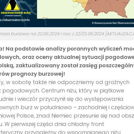
noza burzowa na 22.06.2024 i noc z 22/23.06.2024 [AKTUALIZACJ
! Na podstawie analizy porannych wyliczeń mod
owych, oraz oceny aktualnej sytuacji pogodowe
olską, zaktualizowany został zasięg poszczegól
rów prognozy burzowej!
ty, w sobotę także nie odpoczniemy od groźnych
k pogodowych. Centrum niżu, który w piątkowe
dnie i wieczór przyczynił się do występowania
wnych burz w południowo – zachodniej i częścio
iowej Polsce, znad Niemiec przesunie się nad obs
u. W pierwszej części dnia chłodny front
feryczny przynależny do wspomnianego niżu