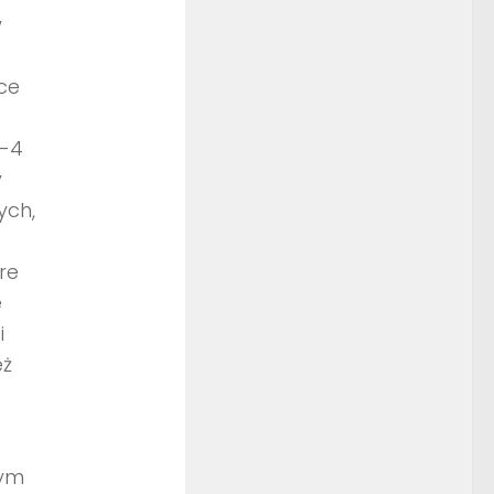
w
ce
-4
y
ych,
re
e
i
eż
rym