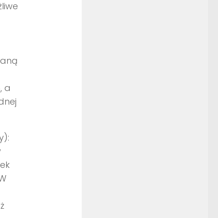
liwe
waną
, a
dnej
):
w
rek
 W
ż