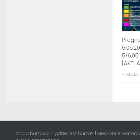
Progn
5.05.20
5/6.05
[AKTUA
4 MAJA,
Mapa burzowa - gdzie jest burza? | Sieć Obserwatorów