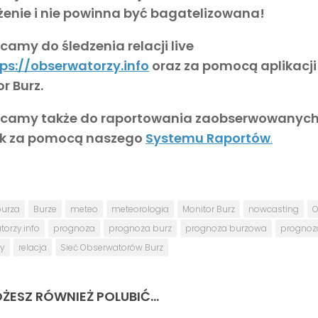
żenie i nie powinna być bagatelizowana!
amy do śledzenia relacji live
ps://obserwatorzy.info
oraz za pomocą aplikacji
r Burz.
camy także do raportowania zaobserwowanyc
sk za pomocą naszego
Systemu Raportów
.
urza
Burze
meteo
meteorologia
Monitor Burz
nowcasting
O
orzy.info
prognoza
prognoza burz
prognoza burzowa
prognoz
y
relacja
Sieć Obserwatorów Burz
ŻESZ RÓWNIEŻ POLUBIĆ…