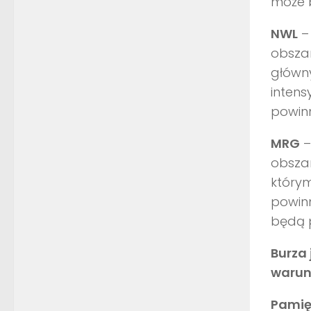
może 
NWL
– 
obszar
główn
intens
powinn
MRG
–
obszar
którym
powinn
będą p
Burza
warun
Pamię