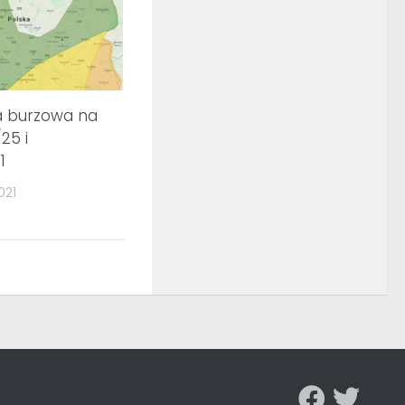
a burzowa na
25 i
1
021