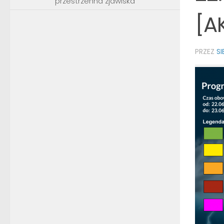
przestrzenna zjawiska
[A
PRZEZ
S