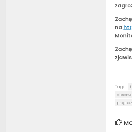
zagro
Zachęc
na
htt
Monito
Zachę
zjawi
Tagi:
b
obserwat
prognoz
MO