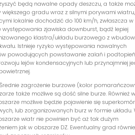
zyszyć będą nawalne opady deszczu, a także moż
większego gradu wraz z silnymi porywami wiatru,
mi lokalnie dochodzić do 100 km/h, zwłaszcza w
e występowania zjawiska downburst, bądź lepiej
nizowanego klastra/układu burzowego z wbudo
szkwału. Istnieje ryzyko występowania nawalnych
w powodujących powstawanie zalań i podtopień
rozwoju lejów kondensacyjnych lub przynajmniej je
powietrznej.
Średnie zagrożenie burzowe (kolor pomarańczowy
arze także możliwe są dość silne burze. Również 
szarze możliwe będzie pojawienie się superkomó
ych, lub zorganizowanych burz w formie układu.
szarze wiatr nie powinien być aż tak dużym
eniem jak w obszarze DZ. Ewentualny grad równie