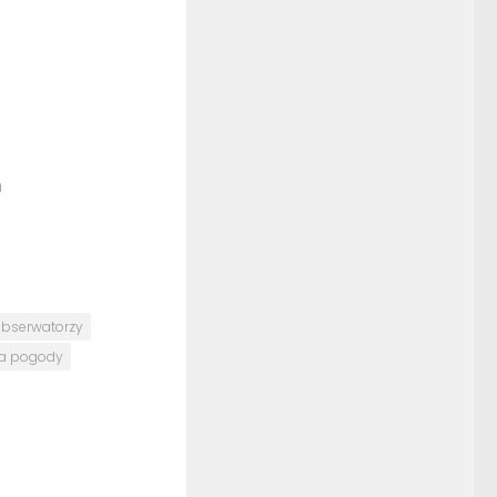
h
bserwatorzy
a pogody