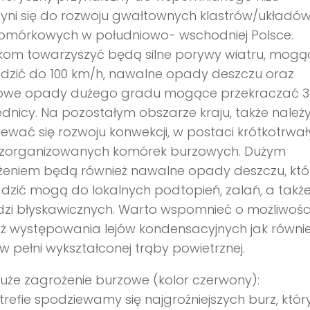
yni się do rozwoju gwałtownych klastrów/układó
komórkowych w południowo- wschodniej Polsce.
skom towarzyszyć będą silne porywy wiatru, mogą
dzić do 100 km/h, nawalne opady deszczu oraz
owe opady dużego gradu mogące przekraczać 3
dnicy. Na pozostałym obszarze kraju, także należ
ewać się rozwoju konwekcji, w postaci krótkotrwał
 zorganizowanych komórek burzowych. Dużym
żeniem będą również nawalne opady deszczu, któ
zić mogą do lokalnych podtopień, zalań, a takż
zi błyskawicznych. Warto wspomnieć o możliwośc
ż występowania lejów kondensacyjnych jak równi
 w pełni wykształconej trąby powietrznej.
uże zagrożenie burzowe (kolor czerwony):
strefie spodziewamy się najgroźniejszych burz, któ