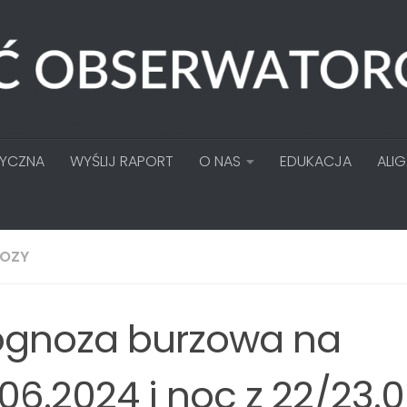
TYCZNA
WYŚLIJ RAPORT
O NAS
EDUKACJA
ALI
OZY
ognoza burzowa na
.06.2024 i noc z 22/23.