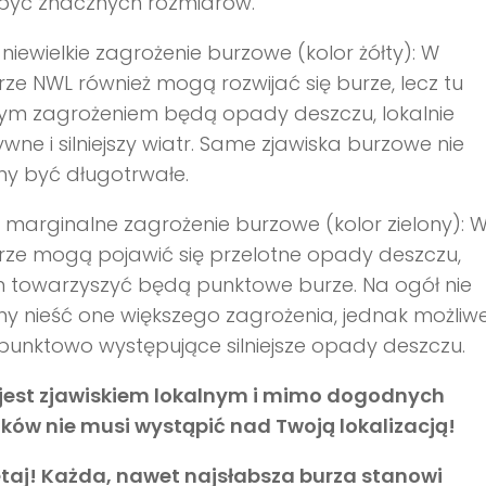
być znacznych rozmiarów.
niewielkie zagrożenie burzowe (kolor żółty): W
ze NWL również mogą rozwijać się burze, lecz tu
ym zagrożeniem będą opady deszczu, lokalnie
ywne i silniejszy wiatr. Same zjawiska burzowe nie
y być długotrwałe.
 marginalne zagrożenie burzowe (kolor zielony): 
ze mogą pojawić się przelotne opady deszczu,
 towarzyszyć będą punktowe burze. Na ogół nie
y nieść one większego zagrożenia, jednak możliw
unktowo występujące silniejsze opady deszczu.
 jest zjawiskiem lokalnym
i mimo dogodnych
ków nie musi wystąpić nad Twoją lokalizacją!
taj! Każda, nawet najsłabsza burza stanowi