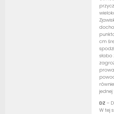
przycz
wielo
Zjawi
docho
punkt
cm śre
spodzi
słabo
zagro
prowad
powod
równie
jednej
DZ
– D
W tej 