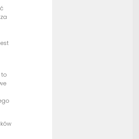
ać
cza
est
 to
iwe
łego
nków