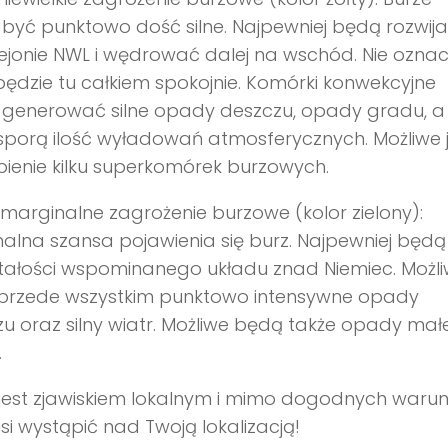
yć punktowo dość silne. Najpewniej będą rozwij
rejonie NWL i wędrować dalej na wschód. Nie ozna
 będzie tu całkiem spokojnie. Komórki konwekcyjne
generować silne opady deszczu, opady gradu, a
sporą ilość wyładowań atmosferycznych. Możliwe j
ienie kilku superkomórek burzowych.
 marginalne zagrożenie burzowe (kolor zielony):
alna szansa pojawienia się burz. Najpewniej będą
tałości wspominanego układu znad Niemiec. Możl
przede wszystkim punktowo intensywne opady
u oraz silny wiatr. Możliwe będą także opady ma
.
 jest zjawiskiem lokalnym i mimo dogodnych waru
si wystąpić nad Twoją lokalizacją!