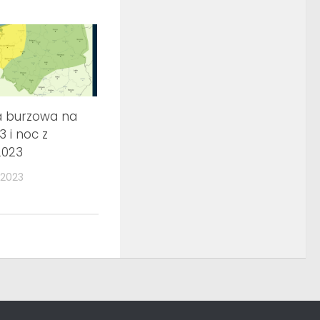
a burzowa na
3 i noc z
2023
 2023