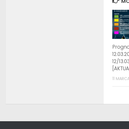
MO
Progn
12.03.2
12/13.0
[AKTUA
11 MARCA