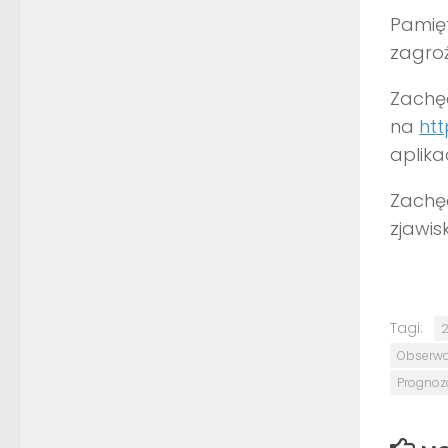
Pamięt
zagroż
Zachęc
na
htt
aplika
Zachę
zjawi
Tagi:
2
Obserwa
Prognoza