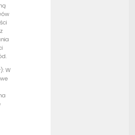
ną
ywów
ści
z
ania
i
ód.
): W
iwe
na
ę