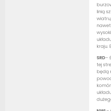
burzo
linią 
wiatru
nawet
wysoki
układ
kraju.
SRD
– 
tej st
będą 
powod
komóre
układ
dużeg
NWL
– 