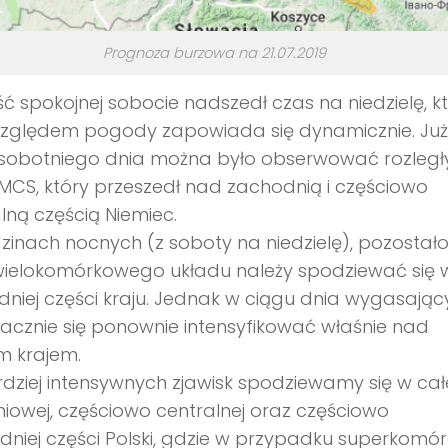
Prognoza burzowa na 21.07.2019
ć spokojnej sobocie nadszedł czas na niedzielę, k
zględem pogody zapowiada się dynamicznie. Już
 sobotniego dnia można było obserwować rozległ
MCS, który przeszedł nad zachodnią i częściowo
lną częścią Niemiec.
inach nocnych (z soboty na niedzielę), pozostało
wielokomórkowego układu należy spodziewać się 
niej części kraju. Jednak w ciągu dnia wygasając
zacznie się ponownie intensyfikować właśnie nad
m krajem.
dziej intensywnych zjawisk spodziewamy się w cał
iowej, częściowo centralnej oraz częściowo
niej części Polski, gdzie w przypadku superkomó