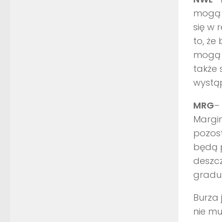
mogą b
się w 
to, że
mogą 
także 
wystąp
MRG
–
Margin
pozos
będą 
deszcz
gradu
Burza
nie mu