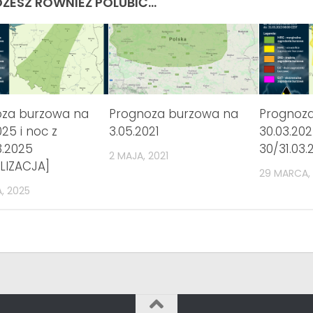
ŻESZ RÓWNIEŻ POLUBIĆ…
oza burzowa na
Prognoza burzowa na
Prognoz
025 i noc z
3.05.2021
30.03.202
3.2025
30/31.03.
2 MAJA, 2021
LIZACJA]
29 MARCA,
, 2025