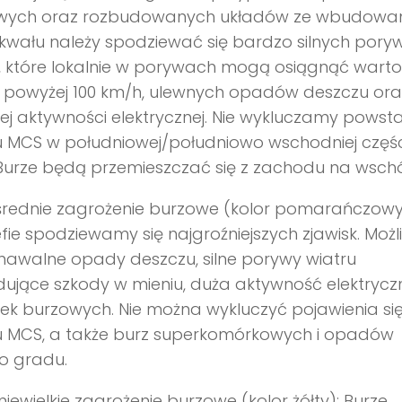
wych oraz rozbudowanych układów ze wbudowa
szkwału należy spodziewać się bardzo silnych por
, które lokalnie w porywach mogą osiągnąć warto
 powyżej 100 km/h, ulewnych opadów deszczu ora
ej aktywności elektrycznej. Nie wykluczamy powst
u MCS w południowej/południowo wschodniej częśc
 Burze będą przemieszczać się z zachodu na wsch
średnie zagrożenie burzowe (kolor pomarańczowy
refie spodziewamy się najgroźniejszych zjawisk. Możl
nawalne opady deszczu, silne porywy wiatru
ujące szkody w mieniu, duża aktywność elektrycz
k burzowych. Nie można wykluczyć pojawienia si
u MCS, a także burz superkomórkowych i opadów
o gradu.
niewielkie zagrożenie burzowe (kolor żółty): Burze