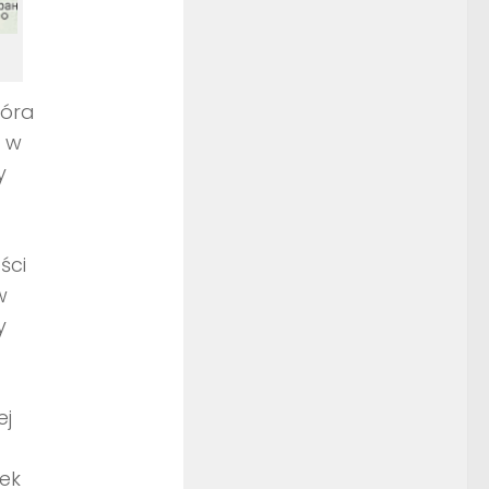
tóra
 w
y
ści
w
y
ej
rek