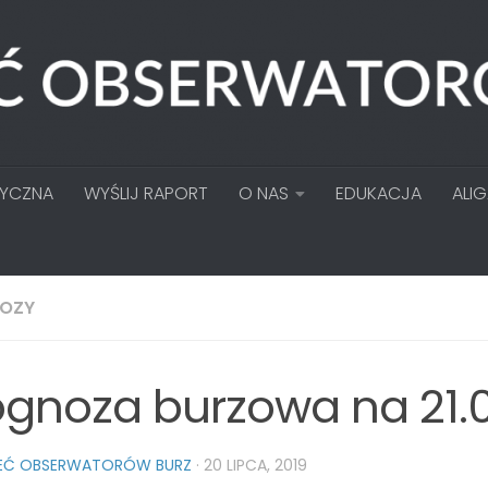
TYCZNA
WYŚLIJ RAPORT
O NAS
EDUKACJA
ALI
OZY
ognoza burzowa na 21.0
IEĆ OBSERWATORÓW BURZ
·
20 LIPCA, 2019