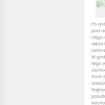
Po doś
pod w
ciągu
układ 
centra
W godz
tego 
zachod
front 
naszy
Najbar
połudn
wschod