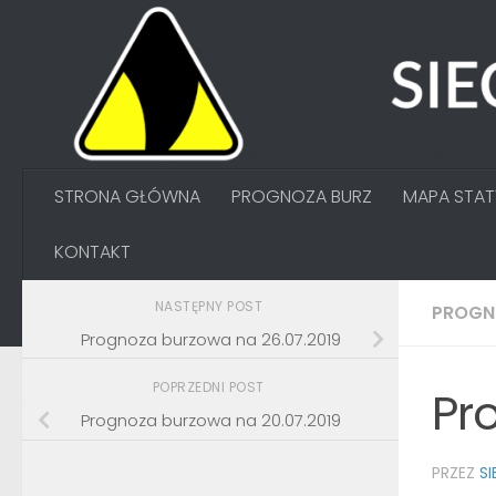
Przejdź do treści
STRONA GŁÓWNA
PROGNOZA BURZ
MAPA STA
KONTAKT
NASTĘPNY POST
PROGN
Prognoza burzowa na 26.07.2019
POPRZEDNI POST
Pr
Prognoza burzowa na 20.07.2019
PRZEZ
S