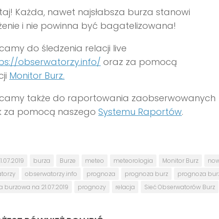
aj! Każda, nawet najsłabsza burza stanowi
enie i nie powinna być bagatelizowana!
amy do śledzenia relacji live
ps://obserwatorzy.info/
oraz za pomocą
cji
Monitor Burz.
camy także do raportowania zaobserwowanych
sk za pomocą naszego
Systemu Raportów
.
1.07.2019
burza
Burze
meteo
meteorologia
Monitor Burz
now
torzy
obserwatorzy.info
prognoza
prognoza burz
prognoza bu
 burzowa na 21.07.2019
prognozy
relacja
Sieć Obserwatorów Burz