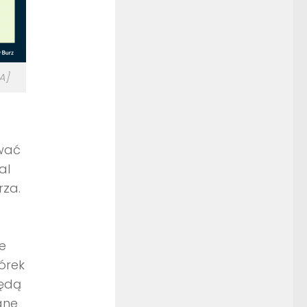
A]
ować
al
rza.
e
órek
będą
ane