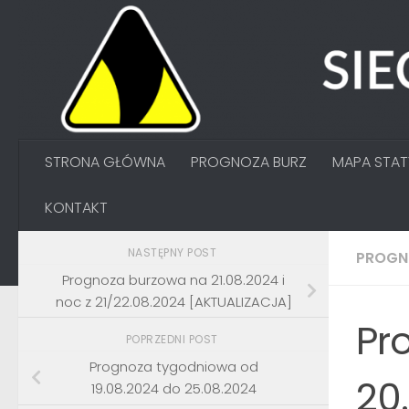
Przejdź do treści
STRONA GŁÓWNA
PROGNOZA BURZ
MAPA STA
KONTAKT
NASTĘPNY POST
PROGN
Prognoza burzowa na 21.08.2024 i
noc z 21/22.08.2024 [AKTUALIZACJA]
Pr
POPRZEDNI POST
Prognoza tygodniowa od
20
19.08.2024 do 25.08.2024