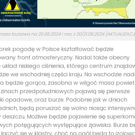
noza burzowa na 20.08.2024 i noc z 20/21.08.2024 [AKTUALIZACJ
orek pogodę w Polsce kształtować będzie
owany front atmosferyczny. Nadal także obecny
 układ niskiego ciśnienia, którego centrum znajd
dzie we wschodniej części kraju. Na wschodzie nad
a będzie gorąca, zasobna w wilgoć masa powiet
zinach przedpołudniowych pojawią się pierwsze
i opadowe, oraz burze. Podobnie jak w dniach
dnich, będą poruszać się wolno niosąc intensywn
deszczu. Możliwe będzie pojawienie się superkom
wych potęgujących występujące zjawiska. Burze 
łączyć się w klastry, choć na ogół będą to izolow