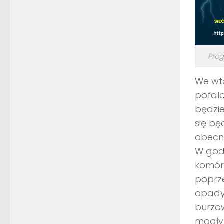
Prog
We wt
pofal
będzie
się bę
obecn
W god
komórk
poprze
opady 
burzo
mogły 