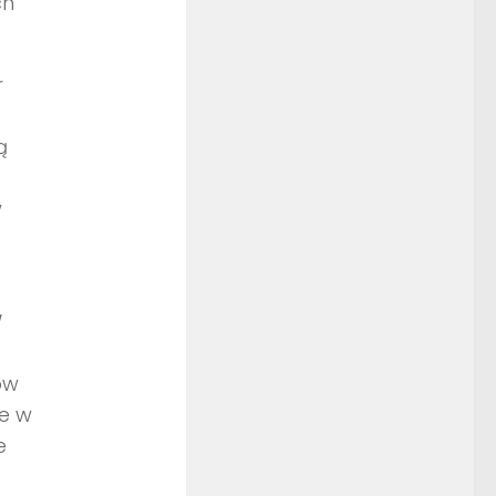
ch
r
ą
w
W
ów
ie w
e