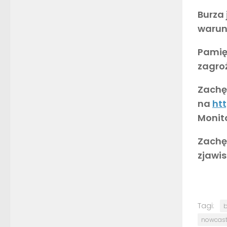
Burza
warun
Pamię
zagro
Zachęc
na
htt
Monito
Zachę
zjawi
Tagi:
b
nowcast