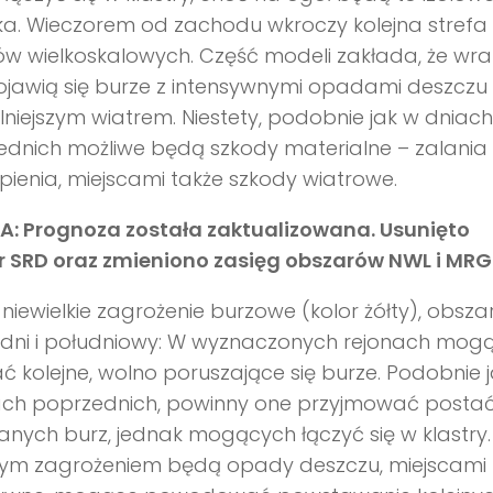
ka. Wieczorem od zachodu wkroczy kolejna strefa
 wielkoskalowych. Część modeli zakłada, że wra
ojawią się burze z intensywnymi opadami deszczu
ilniejszym wiatrem. Niestety, podobnie jak w dniach
dnich możliwe będą szkody materialne – zalania 
ienia, miejscami także szkody wiatrowe.
: Prognoza została zaktualizowana. Usunięto
r SRD oraz zmieniono zasięg obszarów NWL i MRG
niewielkie zagrożenie burzowe (kolor żółty), obsza
dni i południowy: W wyznaczonych rejonach mogą
ać kolejne, wolno poruszające się burze. Podobnie 
ach poprzednich, powinny one przyjmować posta
anych burz, jednak mogących łączyć się w klastry.
ym zagrożeniem będą opady deszczu, miejscami