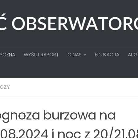
TYCZNA
WYŚLIJ RAPORT
O NAS
EDUKACJA
ALI
OZY
ognoza burzowa na
.08.2024 i noc z 20/21.