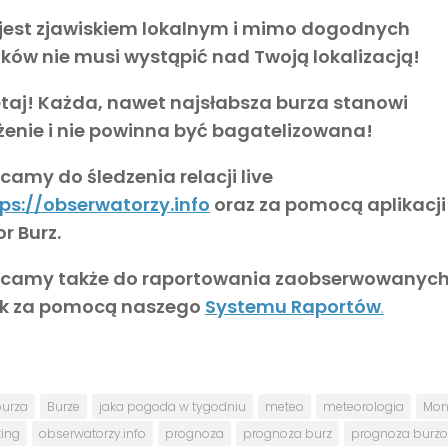
 jest zjawiskiem lokalnym
i mimo dogodnych
ków nie musi wystąpić nad Twoją lokalizacją!
taj! Każda, nawet najsłabsza burza stanowi
żenie i nie powinna być bagatelizowana!
amy do śledzenia relacji live
ps://obserwatorzy.info
oraz za pomocą aplikacji
r Burz.
camy także do raportowania zaobserwowanyc
sk za pomocą naszego
Systemu Raportów
.
urza
Burze
jaka pogoda w tygodniu
meteo
meteorologia
Moni
ing
obserwatorzy.info
prognoza
prognoza burz
prognoza burz