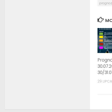
progno
MO
Progn
30.07.2
30/31.
29 LIPCA