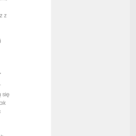
z z
i
.
r
 się
jak
ć