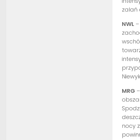
inten
zalań 
NWL
– 
zachod
wschó
towar
intens
przyp
Niewyk
MRG
–
obszar
Spodz
deszcz
nocy z
powinn