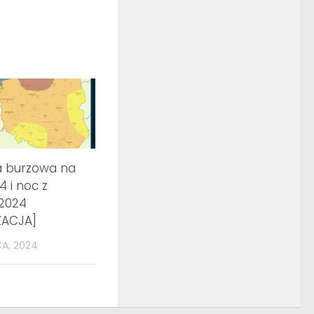
a burzowa na
4 i noc z
.2024
ZACJA]
A, 2024