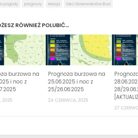
za pogody
prognozy
relacja
Sieć Obserwatorów Burz
ŻESZ RÓWNIEŻ POLUBIĆ…
oza burzowa na
Prognoza burzowa na
Prognoz
025 i noc z
25.06.2025 i noc z
28.06.202
07.2025
25/26.06.2025
28/29.06
[AKTUALI
, 2025
24 CZERWCA, 2025
27 CZERWC