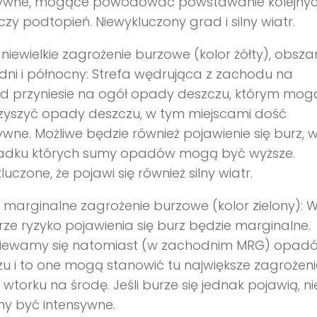
sywne, mogące powodować powstawanie kolejny
czy podtopień. Niewykluczony grad i silny wiatr.
niewielkie zagrożenie burzowe (kolor żółty), obsza
ni i północny: Strefa wędrująca z zachodu na
d przyniesie na ogół opady deszczu, którym mog
zyszyć opady deszczu, w tym miejscami dość
ywne. Możliwe będzie również pojawienie się burz, 
adku których sumy opadów mogą być wyższe.
luczone, że pojawi się również silny wiatr.
 marginalne zagrożenie burzowe (kolor zielony): 
ze ryzyko pojawienia się burz będzie marginalne.
iewamy się natomiast (w zachodnim MRG) opad
u i to one mogą stanowić tu największe zagrożen
 wtorku na środę. Jeśli burze się jednak pojawią, ni
y być intensywne.