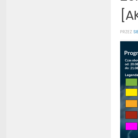
[A
PRZEZ
S