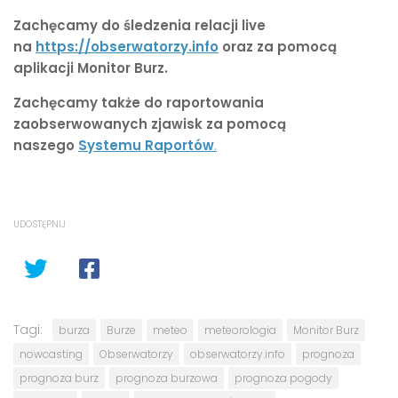
Zachęcamy do śledzenia relacji live
na
https://obserwatorzy.info
oraz za pomocą
aplikacji Monitor Burz.
Zachęcamy także do raportowania
zaobserwowanych zjawisk za pomocą
naszego
Systemu Raportów
.
UDOSTĘPNIJ
Tagi:
burza
Burze
meteo
meteorologia
Monitor Burz
nowcasting
Obserwatorzy
obserwatorzy.info
prognoza
prognoza burz
prognoza burzowa
prognoza pogody