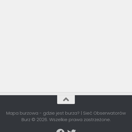
Mapa burzowa - gdzie jest burza? | Sieć Obserwatorów
Burz © 2026. Wszelkie prawa zastrzeżone.