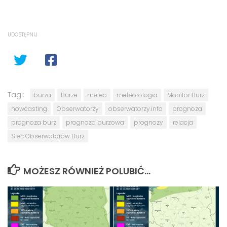
UDOSTĘPNIJ
Tagi:
burza
Burze
meteo
meteorologia
Monitor Burz
nowcasting
Obserwatorzy
obserwatorzy.info
prognoza
prognoza burz
prognoza burzowa
prognozy
relacja
Sieć Obserwatorów Burz
MOŻESZ RÓWNIEŻ POLUBIĆ…