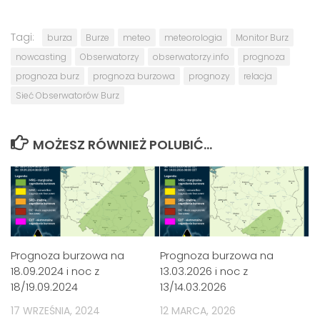
Tagi:
burza
Burze
meteo
meteorologia
Monitor Burz
nowcasting
Obserwatorzy
obserwatorzy.info
prognoza
prognoza burz
prognoza burzowa
prognozy
relacja
Sieć Obserwatorów Burz
MOŻESZ RÓWNIEŻ POLUBIĆ…
Prognoza burzowa na
Prognoza burzowa na
18.09.2024 i noc z
13.03.2026 i noc z
18/19.09.2024
13/14.03.2026
17 WRZEŚNIA, 2024
12 MARCA, 2026