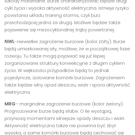
szkody materialne. Burze charakteryzować będzie długi
cykl życia i wysoka aktywność elektryczna. Istnieje ryzyko
powstania układu training storms, czyli burz
przechodzącej jedna za drugą. Możliwe będzie także
pojawienie się mezocyklonalnej trąby powietrznej.
NWL
-niewielkie zagrożenie burzowe (kolor żółty): Burze
będą umiarkowanej siły, możliwe, że w początkowej fazie
rozwoju. Tu także mogą pojawiać się już lepiej
zorganizowane struktury konwekcyjne z długim cyklem
życia. W większości przypadków będą to jednak
pojedyncze, izolowane komórki burzowe. Zagrożeniem
także będzie silny opad deszczu, wiatr i spora aktywność
elektryczna.
MRG
– marginalne zagrożenie burzowe (kolor zielony):
Prognozowane burze będą słabe. O ile wystąpią,
przyniosą momentami silniejsze opady deszczu i wiatr.
Aktywność elektryczna także nie powinna być zbyt
wysoka, a same komórki burzowe będą cechować się