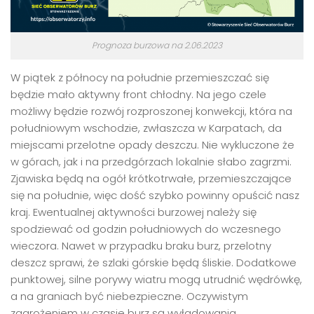
Prognoza burzowa na 2.06.2023
W piątek z północy na południe przemieszczać się
będzie mało aktywny front chłodny. Na jego czele
możliwy będzie rozwój rozproszonej konwekcji, która na
południowym wschodzie, zwłaszcza w Karpatach, da
miejscami przelotne opady deszczu. Nie wykluczone że
w górach, jak i na przedgórzach lokalnie słabo zagrzmi.
Zjawiska będą na ogół krótkotrwałe, przemieszczające
się na południe, więc dość szybko powinny opuścić nasz
kraj. Ewentualnej aktywności burzowej należy się
spodziewać od godzin południowych do wczesnego
wieczora. Nawet w przypadku braku burz, przelotny
deszcz sprawi, że szlaki górskie będą śliskie. Dodatkowe
punktowej, silne porywy wiatru mogą utrudnić wędrówkę,
a na graniach być niebezpieczne. Oczywistym
zagrożeniem w czasie burz są wyładowania