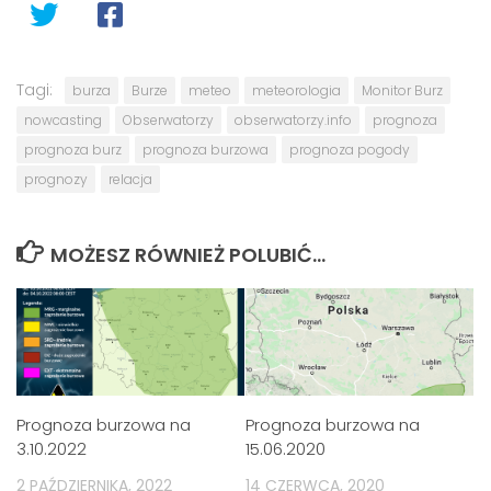
Tagi:
burza
Burze
meteo
meteorologia
Monitor Burz
nowcasting
Obserwatorzy
obserwatorzy.info
prognoza
prognoza burz
prognoza burzowa
prognoza pogody
prognozy
relacja
MOŻESZ RÓWNIEŻ POLUBIĆ…
Prognoza burzowa na
Prognoza burzowa na
3.10.2022
15.06.2020
2 PAŹDZIERNIKA, 2022
14 CZERWCA, 2020