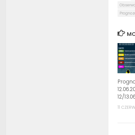
Obserwa
Prognoz
MO
Progn
12.06.2
12/13.0
11 CZER