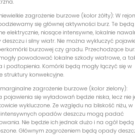
rzna.
niewielkie zagrożenie burzowe (kolor żółty): W rejon
podziewamy się głównej aktywności burz. Te będą
e elektrycznie, niosące intensywne, lokalnie nawal
deszczu i silny wiatr. Nie można wykluczyć pojawi
perkomórki burzowej czy gradu. Przechodzące bur
mogły powodować lokalne szkody wiatrowe, a ta
a i podtopienia. Komórki będą mogły łączyć się w
e struktury konwekcyjne.
 marginalne zagrożenie burzowe (kolor zielony):
 pojawienia się wyładowań będzie niska, lecz nie j
kowicie wykluczone. Ze względu na bliskość niżu, w
ie intensywnych opadów deszczu mogą padać
wania. Nie będzie ich jednak dużo i na ogół będą
oszone. Głównym zagrożeniem będą opady deszcz