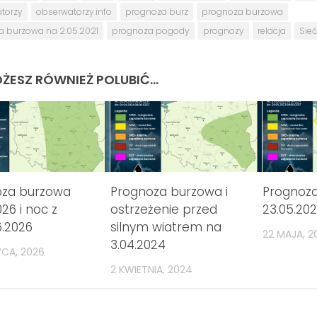
torzy
obserwatorzy.info
prognoza burz
prognoza burzowa
a burzowa na 2.05.2021
prognoza pogody
prognozy
relacja
Sie
ŻESZ RÓWNIEŻ POLUBIĆ…
oza burzowa
Prognoza burzowa i
Prognoz
026 i noc z
ostrzeżenie przed
23.05.20
6.2026
silnym wiatrem na
22 MAJA, 2
3.04.2024
WCA, 2026
2 KWIETNIA, 2024