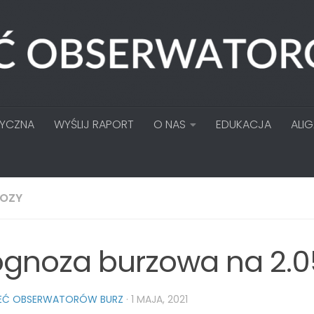
TYCZNA
WYŚLIJ RAPORT
O NAS
EDUKACJA
ALI
OZY
ognoza burzowa na 2.0
IEĆ OBSERWATORÓW BURZ
·
1 MAJA, 2021