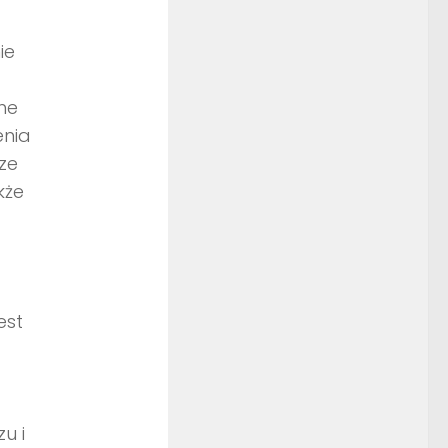
ie
ne
enia
ze
kże
est
u i