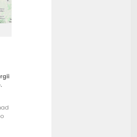
rgii
.
znad
no