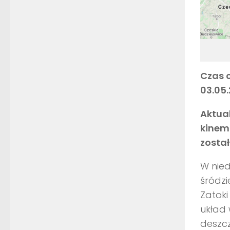
C
zas 
03.05.
Aktua
kinema
zosta
W nied
śródzi
Zatoki
układ 
deszcz