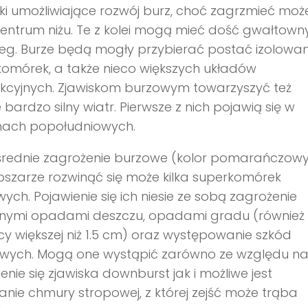
i umożliwiające rozwój burz, choć zagrzmieć może
 centrum niżu. Te z kolei mogą mieć dość gwałtown
eg. Burze będą mogły przybierać postać izolowa
omórek, a także nieco większych układów
kcyjnych. Zjawiskom burzowym towarzyszyć też
 bardzo silny wiatr. Pierwsze z nich pojawią się w
nach popołudniowych.
średnie zagrożenie burzowe (kolor pomarańczowy
szarze rozwinąć się może kilka superkomórek
ych. Pojawienie się ich niesie ze sobą zagrożenie
nymi opadami deszczu, opadami gradu (również
cy większej niż 1.5 cm) oraz występowanie szkód
owych. Mogą one wystąpić zarówno ze względu n
enie się zjawiska downburst jak i możliwe jest
nie chmury stropowej, z której zejść może trąba