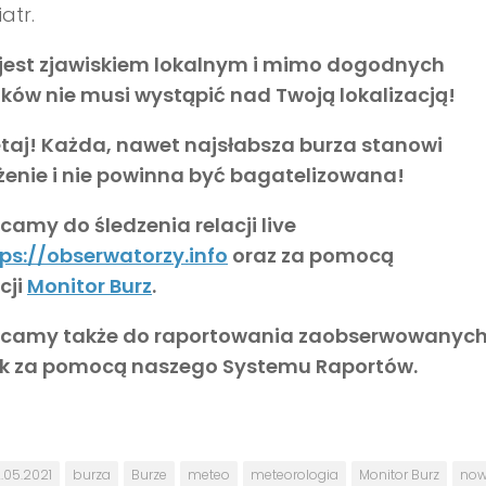
iatr.
 jest zjawiskiem lokalnym i mimo dogodnych
ków nie musi wystąpić nad Twoją lokalizacją!
taj! Każda, nawet najsłabsza burza stanowi
żenie i nie powinna być bagatelizowana!
amy do śledzenia relacji live
ps://obserwatorzy.info
oraz za pomocą
cji
Monitor Burz
.
camy także do raportowania zaobserwowanyc
sk za pomocą naszego Systemu Raportów.
.05.2021
burza
Burze
meteo
meteorologia
Monitor Burz
now