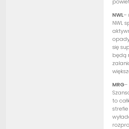
powiet
NWL
– 
NWL s
aktywn
opady 
się su
będą 
zalani
większ
MRG
–
Szansa
to cał
stref
wyłado
rozpr