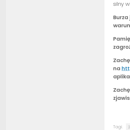
silny w
Burza
warun
Pamię
zagro
Zachęc
na
htt
aplika
Zachę
zjawi
Tagi:
2