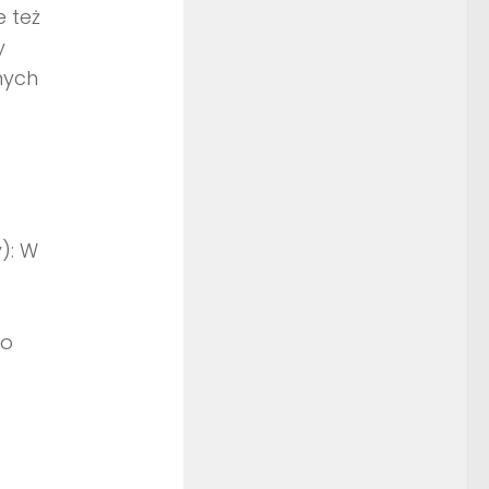
 też
y
nych
): W
 o
a