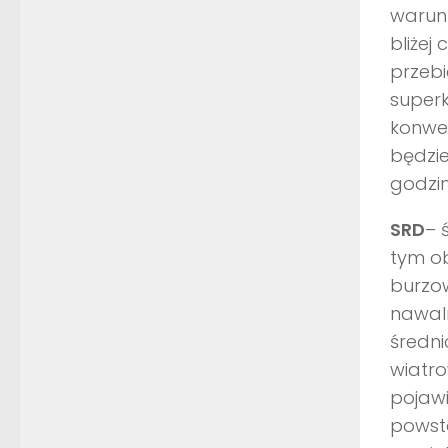
warunk
bliżej
przebi
superk
konwe
będzie
godzi
SRD
– 
tym ob
burzow
nawal
średni
wiatr
pojawi
powsta