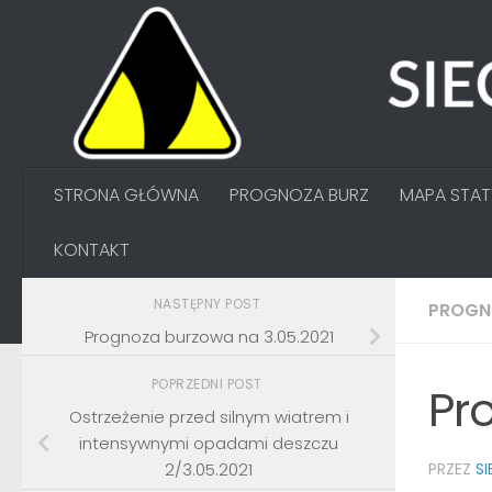
Przejdź do treści
STRONA GŁÓWNA
PROGNOZA BURZ
MAPA STA
KONTAKT
NASTĘPNY POST
PROGN
Prognoza burzowa na 3.05.2021
POPRZEDNI POST
Pr
Ostrzeżenie przed silnym wiatrem i
intensywnymi opadami deszczu
2/3.05.2021
PRZEZ
S