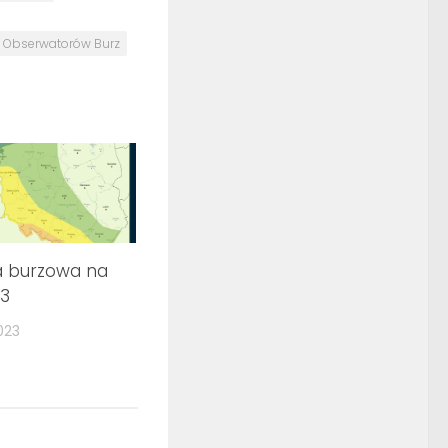
ć Obserwatorów Burz
a burzowa na
23
023