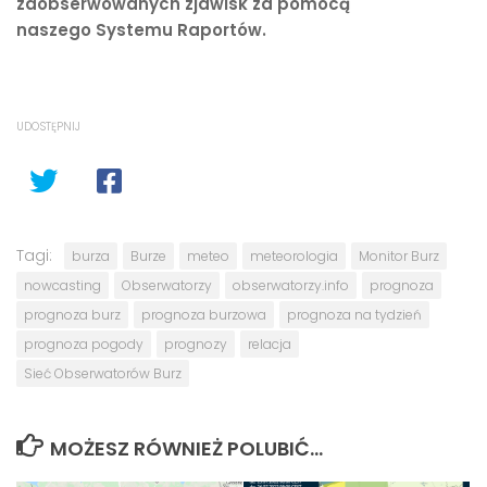
zaobserwowanych zjawisk za pomocą
naszego Systemu Raportów.
UDOSTĘPNIJ
Tagi:
burza
Burze
meteo
meteorologia
Monitor Burz
nowcasting
Obserwatorzy
obserwatorzy.info
prognoza
prognoza burz
prognoza burzowa
prognoza na tydzień
prognoza pogody
prognozy
relacja
Sieć Obserwatorów Burz
MOŻESZ RÓWNIEŻ POLUBIĆ…