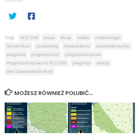
UDOSTĘPNIJ
Tagi:
18.07.2019
burza
Burze
meteo
meteorologia
Monitor Burz
nowcasting
Obserwatorzy
obserwatorzy.info
prognoza
prognoza burz
prognoza burzowa
Prognoza burzowa na 18.07.2019
prognozy
relacja
Sieć Obserwatorów Burz
MOŻESZ RÓWNIEŻ POLUBIĆ…