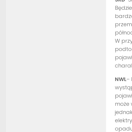
Będzie
bardzo
przemi
półno
W prz
podtop
pojawi
chara
NWL
– 
wystąp
pojawi
może w
jednak
elekt
opadu