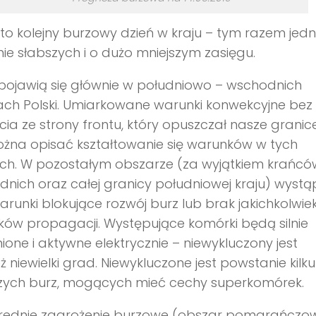
 to kolejny burzowy dzień w kraju – tym razem jed
ie słabszych i o dużo mniejszym zasięgu.
pojawią się głównie w
południowo
– wschodnich
ch Polski. Umiarkowane warunki konwekcyjne bez
ia ze strony frontu, który opuszczał nasze granic
żna opisać kształtowanie się warunków w tych
ach. W pozostałym obszarze (za wyjątkiem krańcó
nich oraz całej granicy południowej kraju) wystą
warunki blokujące rozwój burz lub brak jakichkolwie
ków propagacji. Występujące komórki będą silnie
one i aktywne elektrycznie – niewykluczony jest
ż niewielki grad. Niewykluczone jest powstanie kilku
jszych burz, mogących mieć cechy superkomórek.
rednie zagrożenie burzowe (obszar pomarańczow