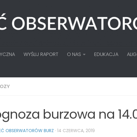
TYCZNA
WYŚLIJ RAPORT
O NAS
EDUKACJA
ALI
OZY
ognoza burzowa na 14.
IEĆ OBSERWATORÓW BURZ
·
14 CZERWCA, 2019