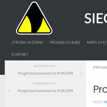
Przejdź do treści
STRONA GŁÓWNA
PROGNOZA BURZ
MAPA STA
KONTAKT
NASTĘPNY POST
PROGN
Prognoza burzowa na 15.06.2019
POPRZEDNI POST
Pr
Prognoza burzowa na 13.06.2019
PRZEZ
S