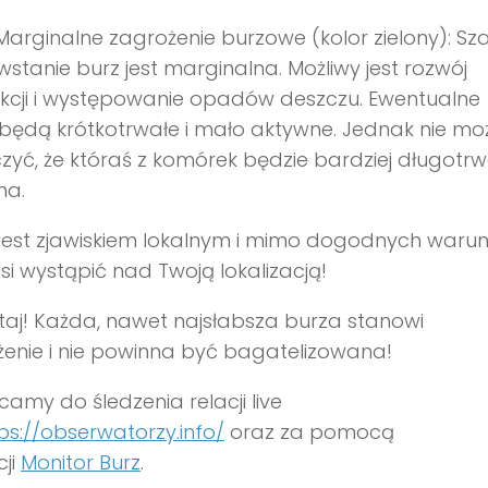
Marginalne zagrożenie burzowe (kolor zielony): Sz
stanie burz jest marginalna. Możliwy jest rozwój
kcji i występowanie opadów deszczu. Ewentualne
będą krótkotrwałe i mało aktywne. Jednak nie m
zyć, że któraś z komórek będzie bardziej długotrw
na.
 jest zjawiskiem lokalnym i mimo dogodnych waru
si wystąpić nad Twoją lokalizacją!
aj! Każda, nawet najsłabsza burza stanowi
enie i nie powinna być bagatelizowana!
amy do śledzenia relacji live
ps://obserwatorzy.info/
oraz za pomocą
cji
Monitor Burz
.