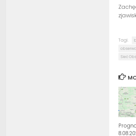
Zachę
zjawi
Tagi:
b
obserwat
Sieć Ob
MO
Progn
8.08.2