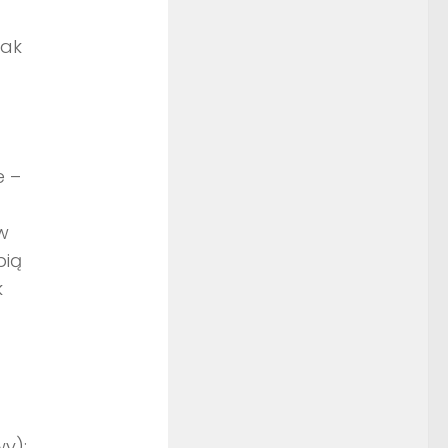
nak
e –
w
pią
k
y):