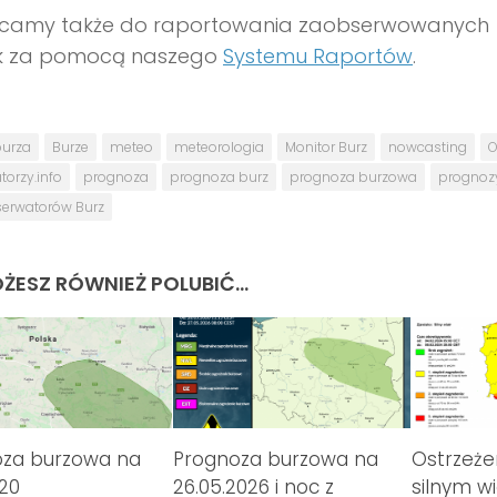
camy także do raportowania zaobserwowanych
sk za pomocą naszego
Systemu Raportów
.
urza
Burze
meteo
meteorologia
Monitor Burz
nowcasting
O
orzy.info
prognoza
prognoza burz
prognoza burzowa
prognoz
serwatorów Burz
ŻESZ RÓWNIEŻ POLUBIĆ…
oza burzowa na
Prognoza burzowa na
Ostrzeże
020
26.05.2026 i noc z
silnym w