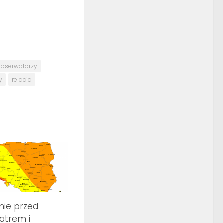
bserwatorzy
y
relacja
nie przed
iatrem i