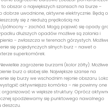
 to obszar o największych szansach na burze –
 dobrze uwodnione, aktywne elektrycznie. Będą 
eszczały się z niedużą prędkością na
c/północny – zachód. Mogą pojawić się opady gr
ypadku dłuższych opadów możliwe są zalania i
ienia – zwłaszcza w terenach górzystych. Możliw
enie się pojedynczych silnych burz – nawet o
kterze superkomórek.
Niewielkie zagrożenie burzami (kolor żółty): Możliwe
ienie burz o słabej sile. Największe szanse na
enie się burzy we wschodnim rejonie obszaru. Loka
ystąpić aktywniejsza komórka – nie powinny one 
 organizować w większe struktury. Oprócz aktywn
rycznej spodziewamy się punktowego nawalnego
 deszczu.