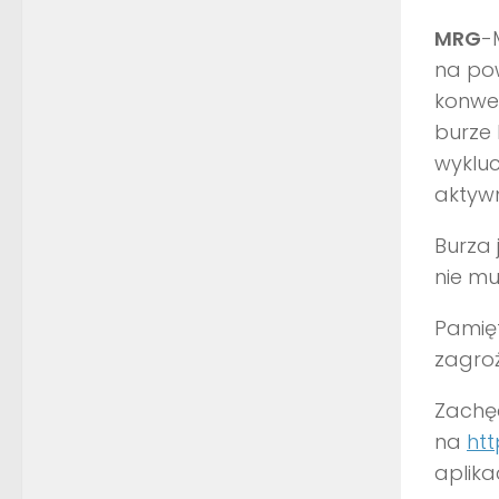
MRG
-
na pow
konwe
burze 
wykluc
aktyw
Burza
nie mu
Pamięt
zagroż
Zachęc
na
htt
aplika