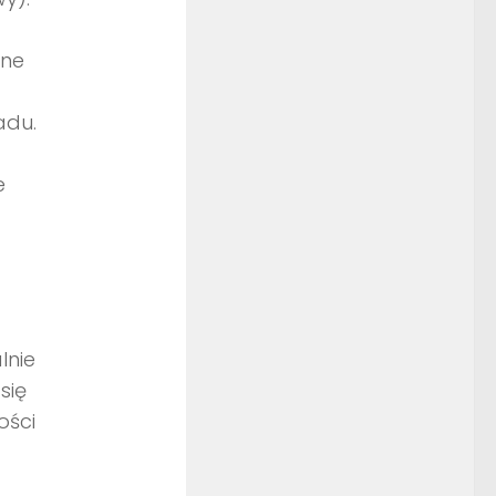
one
adu.
e
lnie
się
ości