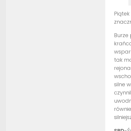
Piątek
znaczn
Burze 
krańca
wsparc
tak mo
rejon
wschod
silne 
czynni
uwodni
równie
silnie
SRD
-Ś