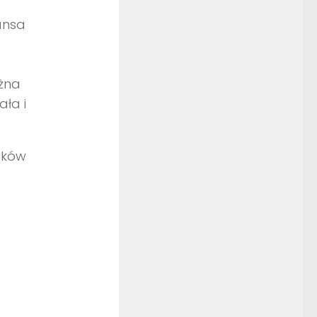
ansa
ożna
ała i
nków