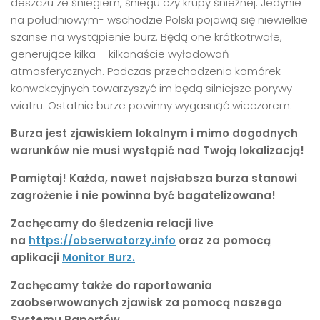
deszczu ze śniegiem, śniegu czy krupy śnieżnej. Jedynie
na południowym- wschodzie Polski pojawią się niewielkie
szanse na wystąpienie burz. Będą one krótkotrwałe,
generujące kilka – kilkanaście wyładowań
atmosferycznych. Podczas przechodzenia komórek
konwekcyjnych towarzyszyć im będą silniejsze porywy
wiatru. Ostatnie burze powinny wygasnąć wieczorem.
Burza jest zjawiskiem lokalnym i mimo dogodnych
warunków nie musi wystąpić nad Twoją lokalizacją!
Pamiętaj! Każda, nawet najsłabsza burza stanowi
zagrożenie i nie powinna być bagatelizowana!
Zachęcamy do śledzenia relacji live
na
https://obserwatorzy.info
oraz za pomocą
aplikacji
Monitor Burz.
Zachęcamy także do raportowania
zaobserwowanych zjawisk za pomocą naszego
Systemu Raportów.