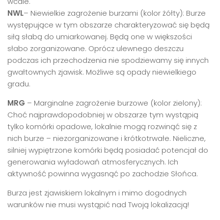
wcale.
NWL
– Niewielkie zagrożenie burzami (kolor żółty): Burze
występujące w tym obszarze charakteryzować się będą
siłą słabą do umiarkowanej. Będą one w większości
słabo zorganizowane. Oprócz ulewnego deszczu
podczas ich przechodzenia nie spodziewamy się innych
gwałtownych zjawisk. Możliwe są opady niewielkiego
gradu.
MRG
– Marginalne zagrożenie burzowe (kolor zielony):
Choć najprawdopodobniej w obszarze tym wystąpią
tylko komórki opadowe, lokalnie mogą rozwinąć się z
nich burze – niezorganizowane i krótkotrwałe. Nieliczne,
silniej wypiętrzone komórki będą posiadać potencjał do
generowania wyładowań atmosferycznych. Ich
aktywność powinna wygasnąć po zachodzie Słońca.
Burza jest zjawiskiem lokalnym i mimo dogodnych
warunków nie musi wystąpić nad Twoją lokalizacją!