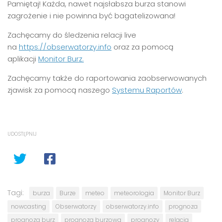
Pamiętaj! Każda, nawet najsłabsza burza stanowi
zagrożenie i nie powinna być bagatelizowana!
Zachęcamy do śledzenia relacji live
na
https://obserwatorzy.info
oraz za pomocą
aplikacji
Monitor Burz.
Zachęcamy także do raportowania zaobserwowanych
zjawisk za pomocą naszego
Systemu Raportów
.
UDOSTĘPNIJ
Tagi:
burza
Burze
meteo
meteorologia
Monitor Burz
nowcasting
Obserwatorzy
obserwatorzy.info
prognoza
prognoza burz
prognoza burzowa
prognozy
relacja