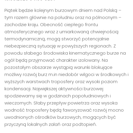
Piątek będzie kolejnym burzowym dniem nad Polską –
tym razem głównie na południu oraz na północnym –
zachodzie kraju. Obecność ciepłego frontu
atmosferycznego wraz z umiarkowaną chwiejnością
termodynamiczną, mogą stworzyć potencjalnie
niebezpieczną sytuację w powyższych regionach. Z
powodu słabego środowiska kinematycznego burze na
ogół będą przyjmować charakter izolowany. Na
pozostałym obszarze wystąpią warunki blokujące
możliwy rozwój burz m.in niedobór wilgoci w środkowych i
wyższych warstwach troposfery oraz wysoki poziom
kondensacji. Największej aktywności burzowej
spodziewamy się w godzinach popołudniowych i
wieczornych. Słaby przepływ powietrza oraz wysoka
wodność troposfery będą faworyzować rozwój mocno
uwodnionych ośrodków burzowych, mogących być
przyczyną lokalnych zalań oraz podtopień.