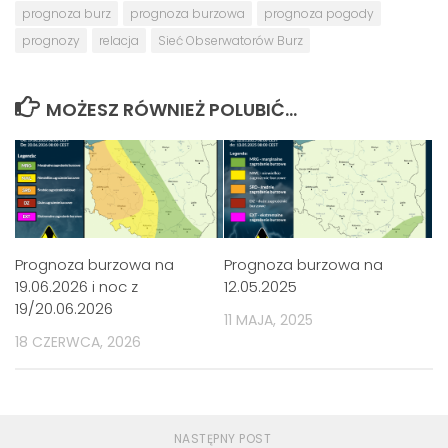
prognoza burz
prognoza burzowa
prognoza pogody
prognozy
relacja
Sieć Obserwatorów Burz
MOŻESZ RÓWNIEŻ POLUBIĆ…
Prognoza burzowa na
Prognoza burzowa na
19.06.2026 i noc z
12.05.2025
19/20.06.2026
11 MAJA, 2025
18 CZERWCA, 2026
NASTĘPNY POST