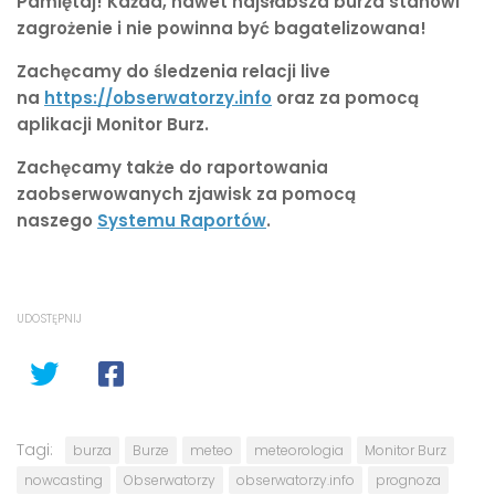
Pamiętaj! Każda, nawet najsłabsza burza stanowi
zagrożenie i nie powinna być bagatelizowana!
Zachęcamy do śledzenia relacji live
na
https://obserwatorzy.info
oraz za pomocą
aplikacji Monitor Burz.
Zachęcamy także do raportowania
zaobserwowanych zjawisk za pomocą
naszego
Systemu Raportów
.
UDOSTĘPNIJ
Tagi:
burza
Burze
meteo
meteorologia
Monitor Burz
nowcasting
Obserwatorzy
obserwatorzy.info
prognoza