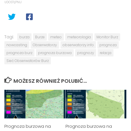
UDOSTĘPNIJ
Tagi:
burza
Burze
meteo
meteorologia
Monitor Burz
nowcasting
Obserwatorzy
obserwatorzy.info
prognoza
prognoza burz
prognoza burzowa
prognozy
relacja
Sieć Obserwatorów Burz
MOŻESZ RÓWNIEŻ POLUBIĆ…
Prognoza burzowa na
Prognoza burzowa na