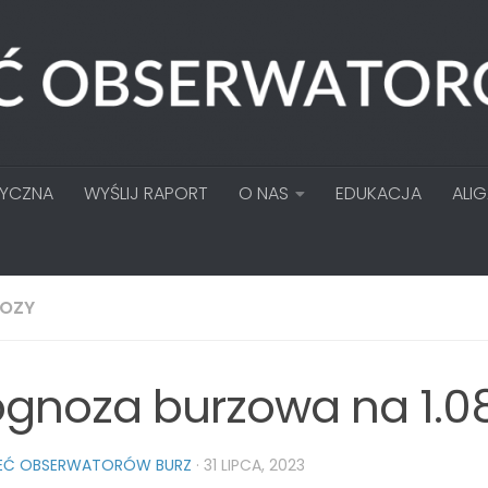
TYCZNA
WYŚLIJ RAPORT
O NAS
EDUKACJA
ALI
OZY
ognoza burzowa na 1.0
IEĆ OBSERWATORÓW BURZ
·
31 LIPCA, 2023