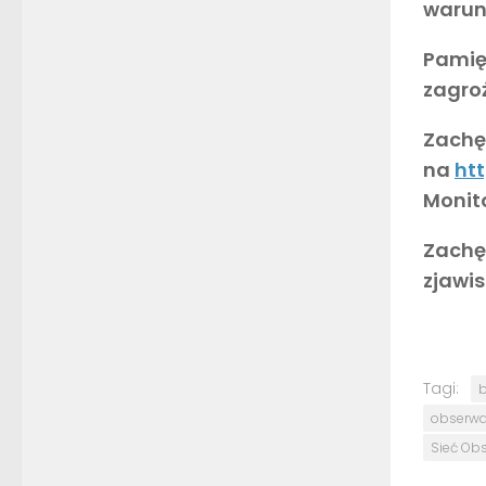
warun
Pamię
zagro
Zachęc
na
htt
Monito
Zachę
zjawi
Tagi:
b
obserwat
Sieć Ob