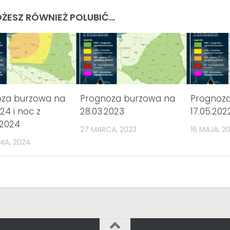
ŻESZ RÓWNIEŻ POLUBIĆ…
oza burzowa na
Prognoza burzowa na
Prognoz
24 i noc z
28.03.2023
17.05.202
.2024
27 MARCA, 2023
16 MAJA, 2
NIA, 2024