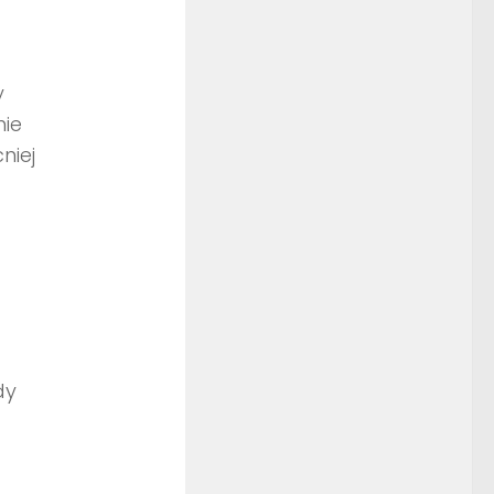
y
nie
niej
dy