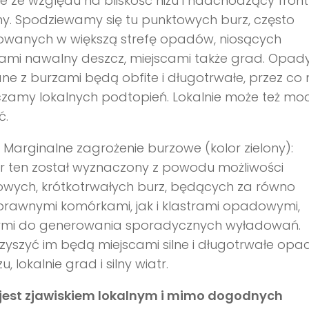
e ze względu na bliskość niżu i nadchodzący front
y. Spodziewamy się tu punktowych burz, często
wanych w większą strefę opadów, niosących
ami nawalny deszcz, miejscami także grad. Opad
ne z burzami będą obfite i długotrwałe, przez co 
zamy lokalnych podtopień. Lokalnie może też moc
ć.
 Marginalne zagrożenie burzowe (kolor zielony):
r ten został wyznaczony z powodu możliwości
owych, krótkotrwałych burz, będących za równo
rawnymi komórkami, jak i klastrami opadowymi,
ymi do generowania sporadycznych wyładowań.
yszyć im będą miejscami silne i długotrwałe opa
, lokalnie grad i silny wiatr.
 jest zjawiskiem lokalnym i mimo dogodnych