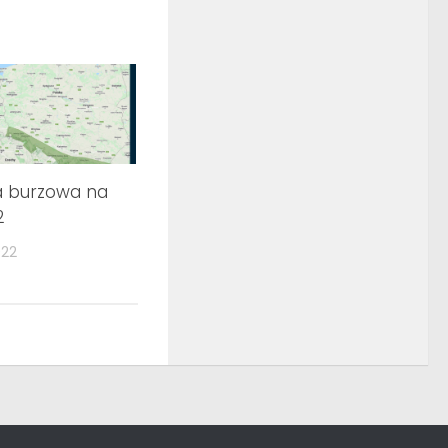
a burzowa na
2
022