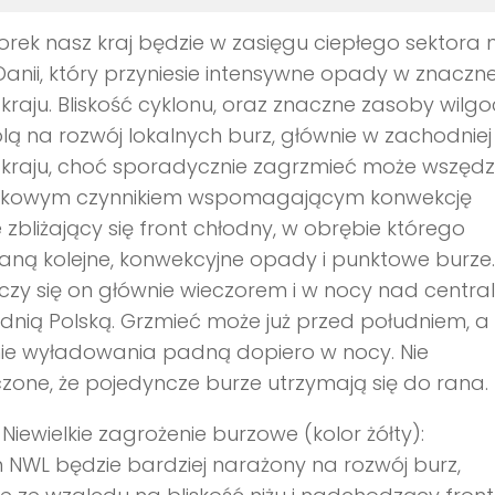
rek nasz kraj będzie w zasięgu ciepłego sektora n
anii, który przyniesie intensywne opady w znaczne
 kraju. Bliskość cyklonu, oraz znaczne zasoby wilgo
ą na rozwój lokalnych burz, głównie w zachodniej
 kraju, choć sporadycznie zagrzmieć może wszędzi
kowym czynnikiem wspomagającym konwekcję
 zbliżający się front chłodny, w obrębie którego
ną kolejne, konwekcyjne opady i punktowe burze.
zy się on głównie wieczorem i w nocy nad central
nią Polską. Grzmieć może już przed południem, a
nie wyładowania padną dopiero w nocy. Nie
zone, że pojedyncze burze utrzymają się do rana.
Niewielkie zagrożenie burzowe (kolor żółty):
 NWL będzie bardziej narażony na rozwój burz,