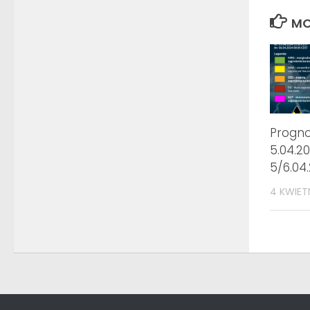
MO
Progn
5.04.20
5/6.04
4 KWIET