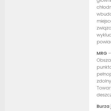
główni
chłodn
wbudo
miejsc
związa
wykluc
powia
MRG
–
Obsza
punkt
pełnop
zdoln
Towarz
deszczu
Burza