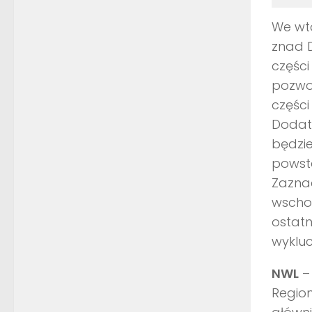
We wto
znad D
części
pozwol
części
Dodat
będzie
powsta
Zaznac
wschod
ostat
wykluc
NWL
– 
Region