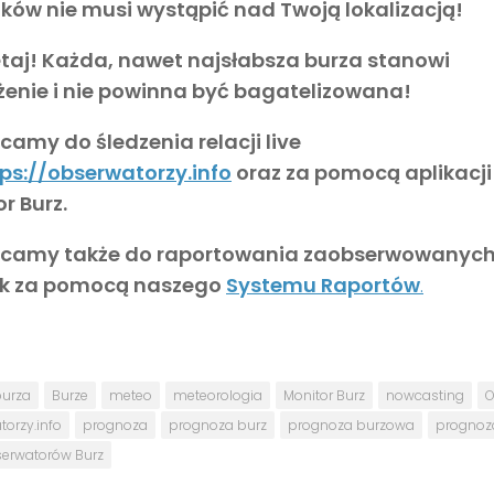
ków nie musi wystąpić nad Twoją lokalizacją!
taj! Każda, nawet najsłabsza burza stanowi
żenie i nie powinna być bagatelizowana!
amy do śledzenia relacji live
ps://obserwatorzy.info
oraz za pomocą aplikacji
r Burz.
camy także do raportowania zaobserwowanyc
sk za pomocą naszego
Systemu Raportów
.
urza
Burze
meteo
meteorologia
Monitor Burz
nowcasting
O
orzy.info
prognoza
prognoza burz
prognoza burzowa
prognoz
serwatorów Burz