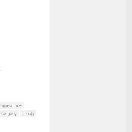
h
bserwatorzy
a pogody
relacja