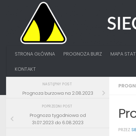
Przejdź do treści
STRONA GŁÓWNA
PROGNOZA BURZ
MAPA STA
KONTAKT
NASTĘPNY POST
PROGN
Prognoza burzowa na 2.08.2023
POPRZEDNI POST
Pr
Prognoza tygodniowa od
31.07.2023 do 6.08.2023
PRZEZ
S