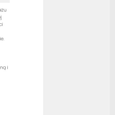
iżu
j
ci
e.
ną i