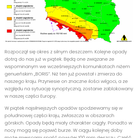
Rozpoczął się okres z silnym deszczem. Kolejne opady
dotrą do nas już w piątek. Będą one związane ze
wspominanym we wcześniejszych komunikatach niżem
genueńskim „BORIS”. Niż ten już powstał i zmierza do
naszego kraju. Przyniesie on znaczne ilości wilgoci, a ze
względu na sytuację synoptyczną, zostanie zablokowany
w naszej części Europy.
W piątek najsilniejszych opadów spodziewamy się w
południowej części kraju, zwłaszcza w obszarach
górskich. Opady będą miały charakter ciągły. Ponadto w
nocy mogą się pojawić burze. W ciągu kolejnej doby
może miejscami spaść powyżej 100 mm deszczu. Część