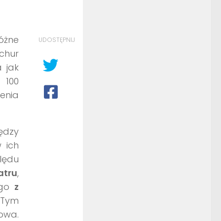
óżne
UDOSTĘPNIJ
hur
 jak
 100
zenia
ędzy
 ich
lędu
atru
,
tego
z
. Tym
owa.