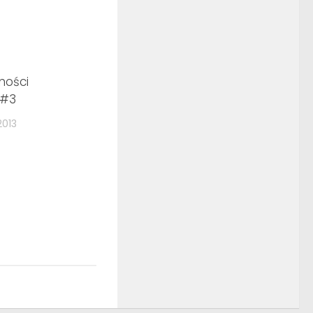
ności
 #3
2013