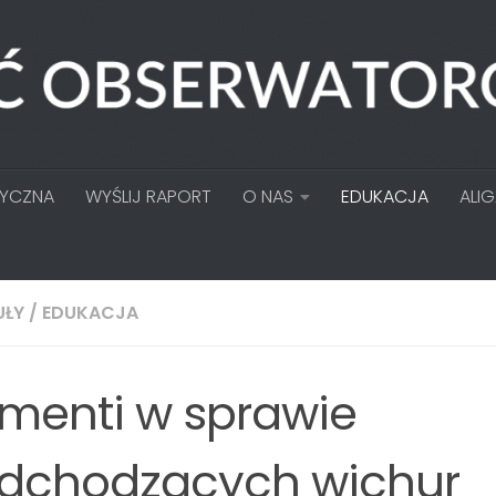
TYCZNA
WYŚLIJ RAPORT
O NAS
EDUKACJA
ALI
UŁY
/
EDUKACJA
menti w sprawie
dchodzących wichur